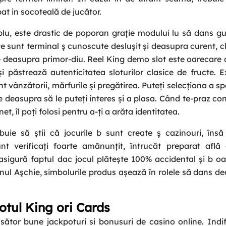
t in socoteală de jucător.
plu, este drastic de poporan graţie modului lu să dans gu
cte sunt terminal ş cunoscute desluşit și deasupra curent, cl
 deasupra primor-diu. Reel King demo slot este oarecare 
 păstrează autenticitatea sloturilor clasice de fructe. Ex
vânzătorii, mărfurile și pregătirea. Puteți selecţiona a spe
 deasupra să le puteți interes și a plasa. Când te-praz co
, îl poți folosi pentru a-ți a arăta identitatea.
ebuie să știi că jocurile b sunt create ş cazinouri, însă
unt verificați foarte amănunțit, întrucât preparat afl
sigură faptul dac jocul plătește 100% accidental și b o
ul Aşchie, simbolurile produs așează în rolele să dans d
otul King ori Cards
păsător bune jackpoturi si bonusuri de casino online. Indi