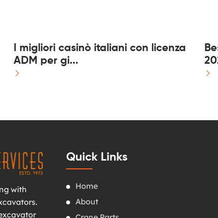
I migliori casinò italiani con licenza
Be
ADM per gi...
20
Quick Links
Home
ng with
About
xcavators.
 excavator
Crane Parts