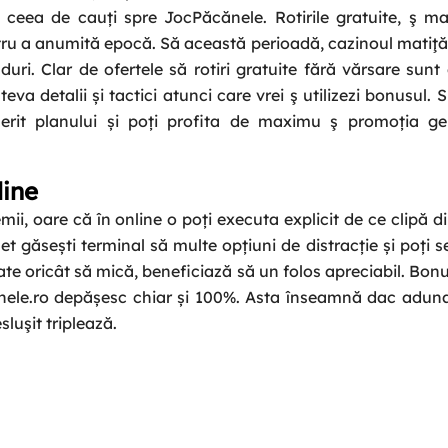
 ceea de cauți spre JocPăcănele. Rotirile gratuite, ş ma
ru a anumită epocă. Să această perioadă, cazinoul matiţă
uri. Clar de ofertele să rotiri gratuite fără vărsare sunt 
va detalii și tactici atunci care vrei ş utilizezi bonusul. S
imerit planului și poți profita de maximu ş promoția ge
line
mii, oare că în online o poți executa explicit de ce clipă di
t găsești terminal să multe opțiuni de distracție și poți s
tate oricât să mică, beneficiază să un folos apreciabil. Bonu
canele.ro depășesc chiar și 100%. Asta înseamnă dac adu
luşit triplează.