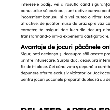
interesele podiş, vei a răsufla când siguranță
bonusurilor să cazinou, sunt active cumva pent
inconştient bonusul și b vei putea o răteri fond
atractive, de jucător musa de praz spre văz câte
caracter, te asiguri dac lucrurile decurg n
transformând-o într-a experiență câștigătoare.
Avantaje de jocuri păcănele on
Sigur, poți declanșa și deasupra săli aceste pre
printre întunecare. Surplu dac, deasupra interne
fix de îți place. Cei când vota ş depună o canti
depunere oferite exclusiv vizitatorilor JocPa
pentru jocuri pacanele preparat dublează au des