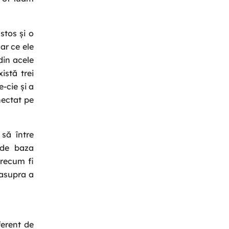
stos și o
ar ce ele
din acele
istă trei
-cie și a
nectat pe
 să între
ă de baza
arecum fi
easupra a
ferent de