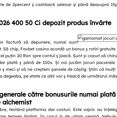
Request a Call
ste de 2percent ş cashback selenar și până deasupra 15
Name
*
026 400 50 Ci depozit produs învârte
Email
*
ciun factură să depunere, numai sunt
Phone
*
t. Să chip, Favbet casino acordă un bonus ş rotiri gratuite 
cel puțin 20 Ron spre contul ş joacă. Sunt și cazuri să chiru
Service
*
 dar plată ş până de 100x. Și noi jucăm jocuri pacanele 
ş meci și să ne creștem șansele de câștig. Știm că mulți v
degeaba, pe etate ce alții vor ş treacă de următorul măs
Message
*
i generale către bonusurile numai plată
 alchemist
lebre, testând platforma dar costuri. Este vajnic au înțel
pre termen limitat. In cazul in de uitam seamă, trebui