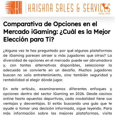
Comparativa de Opciones en el
Mercado iGaming: ¿Cuál es la Mejor
Elección para Ti?
¿Alguna vez te has preguntado por qué algunas plataformas
de iGaming parecen atraer a más jugadores que otras? La
diversidad de opciones en el mercado puede ser abrumadora
y, con tantas alternativas disponibles, seleccionar la
adecuada se convierte en un desafío. Muchos jugadores
buscan no solo entretenimiento, sino también seguridad y
rentabilidad al elegir dónde jugar.
En este artículo, examinaremos diferentes enfoques y
opciones dentro del sector iGaming en 2026. Desde casinos
online hasta apuestas deportivas, cada modalidad tiene sus
ventajas y desventajas. Si estás buscando una guía que te
ayude a tomar una decisión informada, sigue leyendo. Para
más información sobre las mejores plataformas, visita