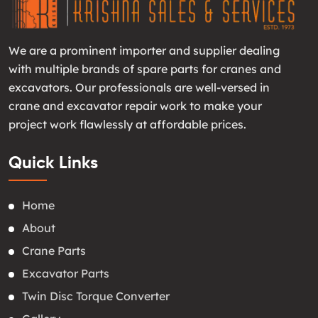
We are a prominent importer and supplier dealing
with multiple brands of spare parts for cranes and
excavators. Our professionals are well-versed in
crane and excavator repair work to make your
project work flawlessly at affordable prices.
Quick Links
Home
About
Crane Parts
Excavator Parts
Twin Disc Torque Converter