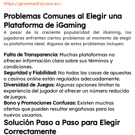
https://granmadrid.com.es/
.
Problemas Comunes al Elegir una
Plataforma de iGaming
A pesar de la creciente popularidad del iGaming, los
jugadores enfrentan ciertos problemas al momento de elegir
su plataforma ideal. Algunos de estos problemas incluyen:
Falta de Transparencia:
Muchas plataformas no
ofrecen información clara sobre sus términos y
condiciones.
Seguridad y Fiabilidad:
No todas las casas de apuestas
o casinos online están regulados adecuadamente.
Diversidad de Juegos:
Algunas opciones limitan la
experiencia del jugador al ofrecer un número reducido
de juegos.
Bono y Promociones Confusas:
Existen muchas
ofertas que pueden resultar engañosas para los
nuevos usuarios.
Solución Paso a Paso para Elegir
Correctamente