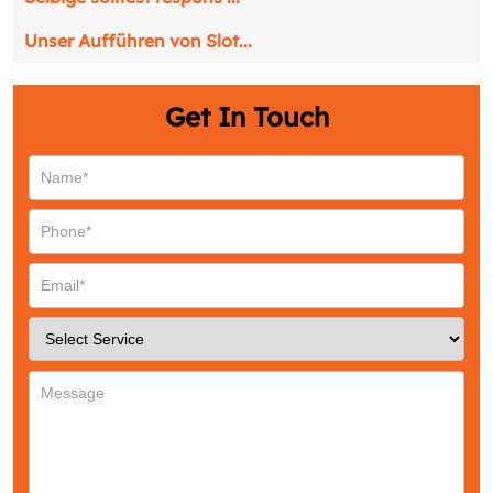
Message
*
Unser Aufführen von Slot...
Get In Touch