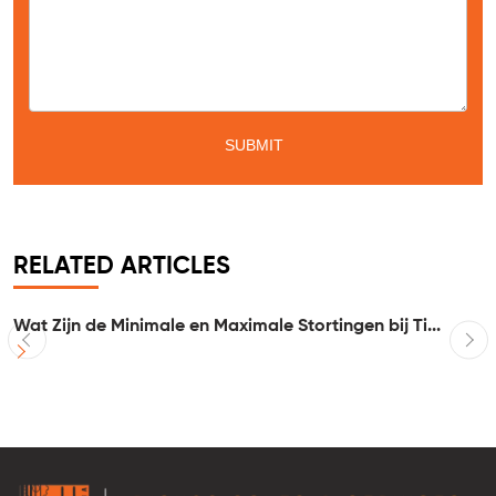
RELATED ARTICLES
Wat Zijn de Minimale en Maximale Stortingen bij Ti...
I