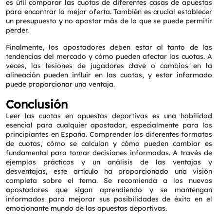
es útil comparar las cuotas de diferentes casas de apuestas
para encontrar la mejor oferta. También es crucial establecer
un presupuesto y no apostar más de lo que se puede permitir
perder.
Finalmente, los apostadores deben estar al tanto de las
tendencias del mercado y cómo pueden afectar las cuotas. A
Request a CallBack
veces, las lesiones de jugadores clave o cambios en la
Name
*
alineación pueden influir en las cuotas, y estar informado
puede proporcionar una ventaja.
Conclusión
Email
*
Leer las cuotas en apuestas deportivas es una habilidad
esencial para cualquier apostador, especialmente para los
principiantes en España. Comprender los diferentes formatos
Phone
*
de cuotas, cómo se calculan y cómo pueden cambiar es
fundamental para tomar decisiones informadas. A través de
ejemplos prácticos y un análisis de las ventajas y
Service
*
desventajas, este artículo ha proporcionado una visión
completa sobre el tema. Se recomienda a los nuevos
apostadores que sigan aprendiendo y se mantengan
informados para mejorar sus posibilidades de éxito en el
Message
*
emocionante mundo de las apuestas deportivas.