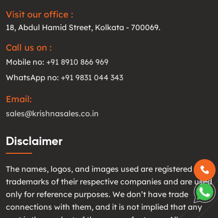
Visit our office :
18, Abdul Hamid Street, Kolkata - 700069.
Call us on :
Mobile no:
+91 8910 866 969
WhatsApp no:
+91 9831 044 343
Email:
sales@krishnasales.co.in
Disclaimer
The names, logos, and images used are registered
trademarks of their respective companies and are used
only for reference purposes. We don’t have trade
connections with them, and it is not implied that any