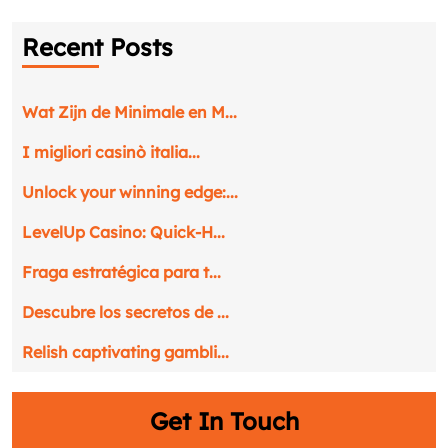
Recent Posts
Wat Zijn de Minimale en M...
I migliori casinò italia...
Unlock your winning edge:...
LevelUp Casino: Quick‑H...
Fraga estratégica para t...
Descubre los secretos de ...
Relish captivating gambli...
Get In Touch