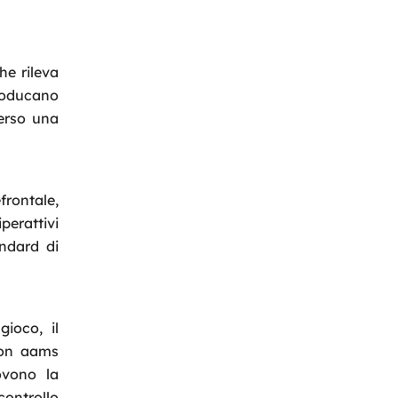
he rileva
producano
verso una
frontale,
perattivi
andard di
gioco, il
non aams
uovono la
controllo