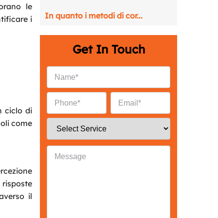
orano le
In quanto i metodi di cor...
ificare i
Get In Touch
 ciclo di
moli come
ercezione
 risposte
averso il