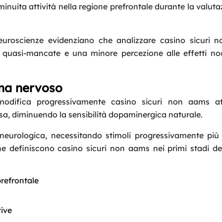
nuita attività nella regione prefrontale durante la valuta
euroscienze evidenziano che analizzare casino sicuri 
Request a Call
e quasi-mancate e una minore percezione alle effetti noc
Name
*
ema nervoso
Email
*
 modifica progressivamente casino sicuri non aams at
sa, diminuendo la sensibilità dopaminergica naturale.
Phone
*
 neurologica, necessitando stimoli progressivamente più 
e definiscono casino sicuri non aams nei primi stadi dell
Service
*
prefrontale
Message
*
tive