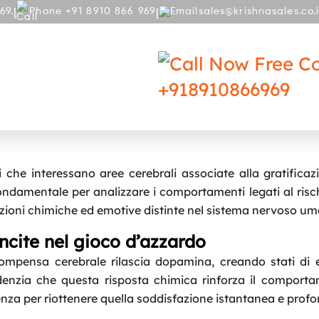
|
|
69.
Phone +91 8910 866 969
sales@krishnasales.co.
RY
BLOG
Free Co
+918910866969
 alle vincite e alle perdite nel gioco
i che interessano aree cerebrali associate alla gratificaz
ondamentale per analizzare i comportamenti legati al risch
zioni chimiche ed emotive distinte nel sistema nervoso u
incite nel gioco d’azzardo
compensa cerebrale rilascia dopamina, creando stati di 
denzia che questa risposta chimica rinforza il comport
ienza per riottenere quella soddisfazione istantanea e prof