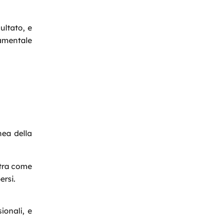
ultato, e
amentale
nea della
stra come
ersi.
ionali, e