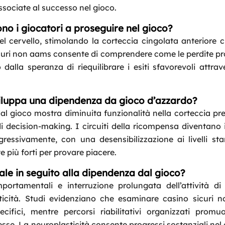
ssociate al successo nel gioco.
ono i giocatori a proseguire nel gioco?
 cervello, stimolando la corteccia cingolata anteriore c
sicuri non aams consente di comprendere come le perdite 
dalla speranza di riequilibrare i esiti sfavorevoli attra
sviluppa una dipendenza da gioco d’azzardo?
dal gioco mostra diminuita funzionalità nella corteccia pre
di decision-making. I circuiti della ricompensa diventano i
ressivamente, con una desensibilizzazione ai livelli st
più forti per provare piacere.
rale in seguito alla dipendenza dal gioco?
ortamentali e interruzione prolungata dell’attività di 
sticità. Studi evidenziano che esaminare casino sicuri 
ecifici, mentre percorsi riabilitativi organizzati prom
se. La neuroplasticità consente progressi sostanziali nel 