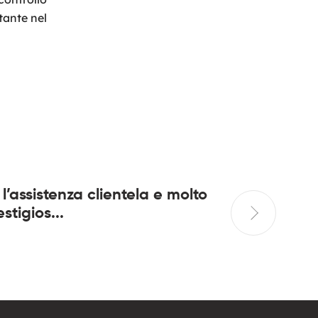
tante nel
 l’assistenza clientela e molto
In quant
stigios...
casa da 