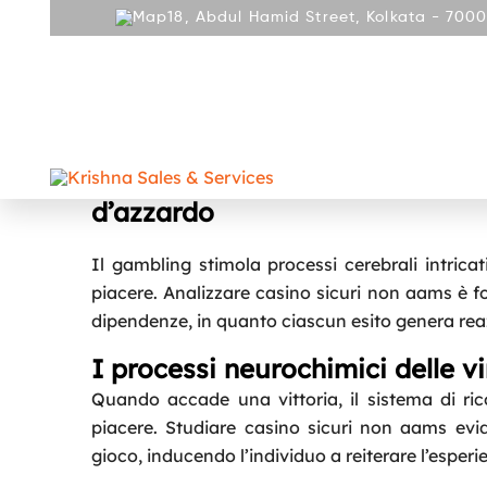
18, Abdul Hamid Street, Kolkata - 7000
ABOUT
PRODUCT
REPAIR AND SERVICES
GALLE
CONTACT
Come il nostro cervello reagisce
d’azzardo
Il gambling stimola processi cerebrali intricat
piacere. Analizzare casino sicuri non aams è f
dipendenze, in quanto ciascun esito genera rea
I processi neurochimici delle v
Quando accade una vittoria, il sistema di ri
piacere. Studiare casino sicuri non aams evi
gioco, inducendo l’individuo a reiterare l’esper