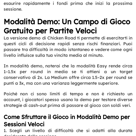
esaurire rapidamente i fondi prima che inizi la prossima
sessione.
Modalità Demo: Un Campo di Gioco
Gratuito per Partite Veloci
La versione demo di Chicken Road ti permette di esercitarti in
questi cicli di decisione rapidi senza rischi finanziari. Puoi
passare tra difficoltà in modo istantaneo e vedere come ogni
livello influisce sulla tua vincita media al minuto.
In modalità demo, noterai che la modalità Easy rende circa
1–1.5x per round in media se ti attieni a un target
conservativo di 2x. La Medium offre circa 1.5–2x per round se
punti a 3x, ma con una varianza leggermente superiore.
Poiché non ci sono limiti di tempo e non è richiesto un
account, i giocatori spesso usano la demo per testare diverse
strategie di cash‑out prima di passare al gioco con soldi veri.
Come Sfruttare il Gioco in Modalità Demo per
Sessioni Veloci
1. Scegli un livello di difficoltà che si adatti alla durata