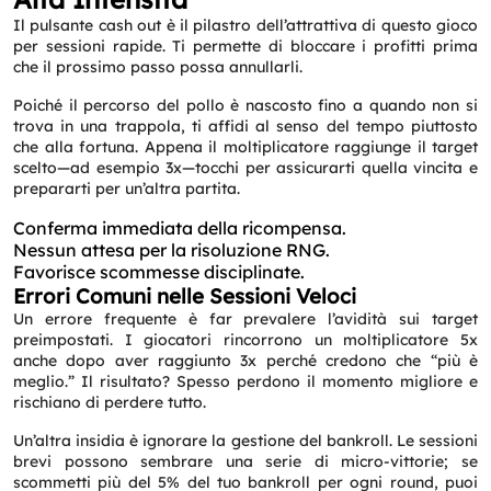
Il pulsante cash out è il pilastro dell’attrattiva di questo gioco
per sessioni rapide. Ti permette di bloccare i profitti prima
che il prossimo passo possa annullarli.
Poiché il percorso del pollo è nascosto fino a quando non si
trova in una trappola, ti affidi al senso del tempo piuttosto
che alla fortuna. Appena il moltiplicatore raggiunge il target
scelto—ad esempio 3x—tocchi per assicurarti quella vincita e
prepararti per un’altra partita.
Conferma immediata della ricompensa.
Nessun attesa per la risoluzione RNG.
Favorisce scommesse disciplinate.
Errori Comuni nelle Sessioni Veloci
Un errore frequente è far prevalere l’avidità sui target
preimpostati. I giocatori rincorrono un moltiplicatore 5x
anche dopo aver raggiunto 3x perché credono che “più è
meglio.” Il risultato? Spesso perdono il momento migliore e
rischiano di perdere tutto.
Un’altra insidia è ignorare la gestione del bankroll. Le sessioni
brevi possono sembrare una serie di micro-vittorie; se
scommetti più del 5% del tuo bankroll per ogni round, puoi