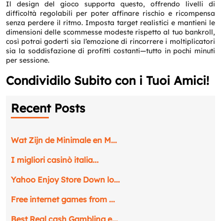
Il design del gioco supporta questo, offrendo livelli di
difficoltà regolabili per poter affinare rischio e ricompensa
senza perdere il ritmo. Imposta target realistici e mantieni le
dimensioni delle scommesse modeste rispetto al tuo bankroll,
così potrai goderti sia l’emozione di rincorrere i moltiplicatori
sia la soddisfazione di profitti costanti—tutto in pochi minuti
per sessione.
Condividilo Subito con i Tuoi Amici!
Recent Posts
Wat Zijn de Minimale en M...
I migliori casinò italia...
Yahoo Enjoy Store Down lo...
Free internet games from ...
Best Real cash Gambling e...