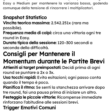
Name
*
Easy o Medium per mantenere la varianza bassa, godendo
comunque della tensione di rincorrere i moltiplicatori.
Snapshot Statistico
Email
*
Vincita teorica massima:
2.542.251x (rara ma
possibile).
Frequenza media di colpi:
circa una vittoria ogni tre
Phone
*
round in Easy.
Durata tipica della sessione:
120–300 secondi a
seconda della difficoltà.
Consigli per Mantenere il
Service
*
Momentum durante le Partite Brevi
Attieniti ai target preimpostati:
Decidi prima di ogni
Message
*
round se puntare a 2x o 3x.
Usa tocchi rapidi:
Evita esitazioni; ogni passo conta
quando il tempo è poco.
Pianifica il ritmo:
Se senti la stanchezza arrivare dopo
tre round, fai una pausa prima di iniziare un altro.
Festeggia le piccole vittorie:
Ricompense immediate
rinforzano l’abitudine alle sessioni brevi.
Trigger Emotivi Comuni