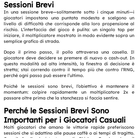
Sessioni Brevi
In una sessione breve—solitamente sotto i cinque minuti—i
giocatori impostano una puntata modesta e scelgono un
livello di difficoltà che corrisponde alla loro propensione al
rischio. L’interfaccia del gioco è pulita: un singolo tap per
iniziare, il moltiplicatore mostrato in modo evidente sopra un
semplice grafico di strada.
Dopo il primo passo, il pollo attraversa una casella. Il
giocatore deve decidere se premere di nuovo o cash-out. In
questa modalità ad alta intensità, la finestra di decisione è
stretta; stai correndo contro il tempo più che contro l’RNG,
perché ogni passo può essere l’ultimo.
Poiché le sessioni sono brevi, l’obiettivo è mantenere il
momentum: colpire rapidamente un moltiplicatore 2x e
passare oltre prima che la stanchezza si faccia sentire.
Perché le Sessioni Brevi Sono
Importanti per i Giocatori Casuali
Molti giocatori che amano le vittorie rapide preferiscono
sessioni che si adattino alle pause caffè o ai tempi di tragitto.