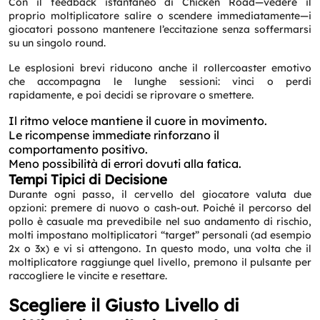
Con il feedback istantaneo di Chicken Road—vedere il
proprio moltiplicatore salire o scendere immediatamente—i
giocatori possono mantenere l’eccitazione senza soffermarsi
su un singolo round.
Le esplosioni brevi riducono anche il rollercoaster emotivo
che accompagna le lunghe sessioni: vinci o perdi
rapidamente, e poi decidi se riprovare o smettere.
Il ritmo veloce mantiene il cuore in movimento.
Le ricompense immediate rinforzano il
comportamento positivo.
Meno possibilità di errori dovuti alla fatica.
Tempi Tipici di Decisione
Durante ogni passo, il cervello del giocatore valuta due
opzioni: premere di nuovo o cash-out. Poiché il percorso del
pollo è casuale ma prevedibile nel suo andamento di rischio,
molti impostano moltiplicatori “target” personali (ad esempio
2x o 3x) e vi si attengono. In questo modo, una volta che il
moltiplicatore raggiunge quel livello, premono il pulsante per
raccogliere le vincite e resettare.
Scegliere il Giusto Livello di