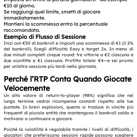
€10 al giorno.
Se raggiungi quel limite, smetti di giocare
immediatamente.
Mantieni la scommessa entro la percentuale
raccomandata.
Esempio di Flusso di Sessione
Inizi con €50 di bankroll e imposti una scommessa di €1 (il 2%
del bankroll). Scegli difficoltà Easy e target 2x. In meno di
due minuti completi cinque round: tre vittorie a €2 ciascuna e
due sconfitte a €1 ciascuna. Profitto totale: €4—e sei pronto
per un’altra sessione più tardi nella giornata.
Perché l’RTP Conta Quando Giocate
Velocemente
Un alto valore di return-to-player (98%) significa che nel
lungo termine vedrai ricompense costanti rispetto alle tue
puntate. In brevi esplosioni, questo si traduce in vincite più
frequenti di piccola entità che mantengono il bankroll saldo e
motivano a continuare a giocare.
Poiché la volatilità è regolabile tramite i livelli di difficoltà, i
Request a CallBack
giocatori che preferiscono sessioni rapide possono scegliere