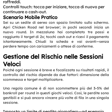
raffreddi.
Controlli touch: tocca per iniziare, tocca di nuovo per
continuare o cash-out.
Scenario Mobile Pratico
Sei su un sedile di aereo con spazio limitato sullo schermo.
Apri Chicken Road nel browser; in pochi secondi inizia un
nuovo round. In mezzaluna hai completato tre passi e
raggiunto il target di 2x; tocchi cash out e ricevi il pagamento
istantaneamente. Chiudi la scheda e vai avanti—senza
perdere tempo con caricamenti o attese di conferme.
Gestione del Rischio nelle Sessioni
Veloci
Poiché ogni sessione è breve e focalizzata su risultati rapidi, il
controllo del rischio dipende da due fattori: dimensione della
scommessa e target moltiplicatore.
Una regola comune è di non scommettere più del 3–5% del
bankroll per round in questi giochi veloci. Così, le perdite sono
gestibili e si può ancora vincere più volte di fila in una singola
sessione.
Imposta un limite di perdita giornaliero—ad esempio