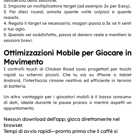
desiderata della sessione.
2. Imposta un moltiplicatore target (ad esempio 2x per Easy).
3. Fai dieci round; annota quante volte colpisci e quante
manchi.
4. Regola il target se necessario; magari passa a 3x se ti senti
a tuo agio.
5. Quando sei soddisfatto, passa al denaro reale e mantieni le
sessioni brevi.
Ottimizzazioni Mobile per Giocare in
Movimento
I controlli touch di Chicken Road sono progettati per tocchi
rapidi su schermi piccoli. Che tu sia su iPhone o tablet
Android, l’interfaccia rimane reattiva ed efficiente in termini
di batteria.
Un altro vantaggio per i giocatori mobili è il basso consumo
di dati, ideale durante le pause pranzo o mentre aspetti un
appuntamento.
Nessun download dell’app; gioca direttamente nel
browser.
Tempi di avvio rapidi—pronto prima che il caffè si