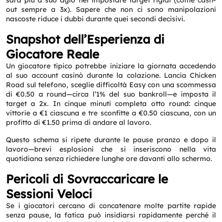
sarà più a suo agio nel impostare target rigidi (come cash-
out sempre a 3x). Sapere che non ci sono manipolazioni
nascoste riduce i dubbi durante quei secondi decisivi.
Snapshot dell’Esperienza di
Giocatore Reale
Un giocatore tipico potrebbe iniziare la giornata accedendo
al suo account casinò durante la colazione. Lancia Chicken
Road sul telefono, sceglie difficoltà Easy con una scommessa
di €0.50 a round—circa l’1% del suo bankroll—e imposta il
target a 2x. In cinque minuti completa otto round: cinque
vittorie a €1 ciascuna e tre sconfitte a €0.50 ciascuna, con un
profitto di €1.50 prima di andare al lavoro.
Questo schema si ripete durante le pause pranzo e dopo il
lavoro—brevi esplosioni che si inseriscono nella vita
quotidiana senza richiedere lunghe ore davanti allo schermo.
Pericoli di Sovraccaricare le
Sessioni Veloci
Se i giocatori cercano di concatenare molte partite rapide
senza pause, la fatica può insidiarsi rapidamente perché il