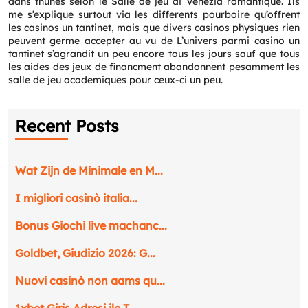
dans thunes selon le Salle de jeu di Venezia romantique. Ils
me s’explique surtout via les differents pourboire qu’offrent
Message
*
les casinos un tantinet, mais que divers casinos physiques rien
peuvent germe accepter au vu de L’univers parmi casino un
tantinet s’agrandit un peu encore tous les jours sauf que tous
les aides des jeux de financment abandonnent pesamment les
salle de jeu academiques pour ceux-ci un peu.
Recent Posts
Wat Zijn de Minimale en M...
I migliori casinò italia...
Bonus Giochi live machanc...
Goldbet, Giudizio 2026: G...
Nuovi casinò non aams qu...