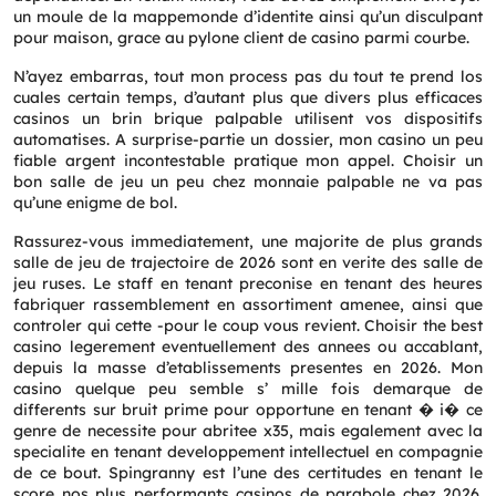
un moule de la mappemonde d’identite ainsi qu’un disculpant
pour maison, grace au pylone client de casino parmi courbe.
N’ayez embarras, tout mon process pas du tout te prend los
cuales certain temps, d’autant plus que divers plus efficaces
casinos un brin brique palpable utilisent vos dispositifs
automatises. A surprise-partie un dossier, mon casino un peu
fiable argent incontestable pratique mon appel. Choisir un
bon salle de jeu un peu chez monnaie palpable ne va pas
qu’une enigme de bol.
Rassurez-vous immediatement, une majorite de plus grands
salle de jeu de trajectoire de 2026 sont en verite des salle de
jeu ruses. Le staff en tenant preconise en tenant des heures
fabriquer rassemblement en assortiment amenee, ainsi que
controler qui cette -pour le coup vous revient. Choisir the best
casino legerement eventuellement des annees ou accablant,
depuis la masse d’etablissements presentes en 2026. Mon
casino quelque peu semble s’ mille fois demarque de
differents sur bruit prime pour opportune en tenant � i� ce
genre de necessite pour abritee x35, mais egalement avec la
specialite en tenant developpement intellectuel en compagnie
de ce bout. Spingranny est l’une des certitudes en tenant le
score nos plus performants casinos de parabole chez 2026.