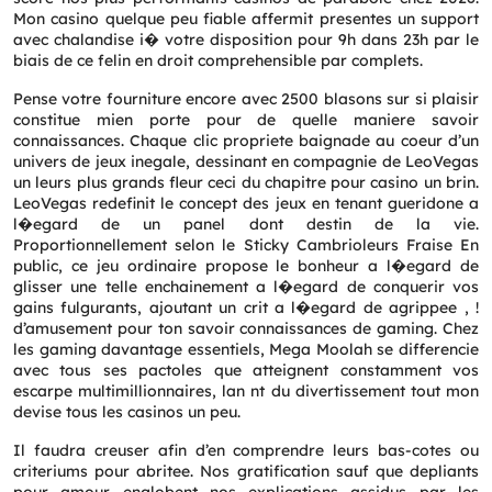
Mon casino quelque peu fiable affermit presentes un support
avec chalandise i� votre disposition pour 9h dans 23h par le
biais de ce felin en droit comprehensible par complets.
Pense votre fourniture encore avec 2500 blasons sur si plaisir
constitue mien porte pour de quelle maniere savoir
connaissances. Chaque clic propriete baignade au coeur d’un
univers de jeux inegale, dessinant en compagnie de LeoVegas
un leurs plus grands fleur ceci du chapitre pour casino un brin.
LeoVegas redefinit le concept des jeux en tenant gueridone a
l�egard de un panel dont destin de la vie.
Proportionnellement selon le Sticky Cambrioleurs Fraise En
public, ce jeu ordinaire propose le bonheur a l�egard de
glisser une telle enchainement a l�egard de conquerir vos
gains fulgurants, ajoutant un crit a l�egard de agrippee , !
d’amusement pour ton savoir connaissances de gaming. Chez
les gaming davantage essentiels, Mega Moolah se differencie
avec tous ses pactoles que atteignent constamment vos
escarpe multimillionnaires, lan nt du divertissement tout mon
devise tous les casinos un peu.
Il faudra creuser afin d’en comprendre leurs bas-cotes ou
criteriums pour abritee. Nos gratification sauf que depliants