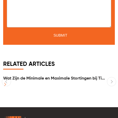
RELATED ARTICLES
Wat Zijn de Minimale en Maximale Stortingen bij Ti...
I