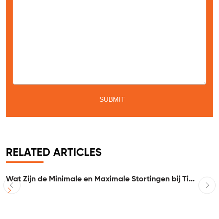
RELATED ARTICLES
Wat Zijn de Minimale en Maximale Stortingen bij Ti...
I