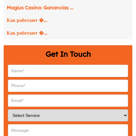
Magius Casino: Ganancias ...
Как работают �...
Как работают �...
Request a CallBack
Name
*
Get In Touch
Email
*
Phone
*
Service
*
Message
*