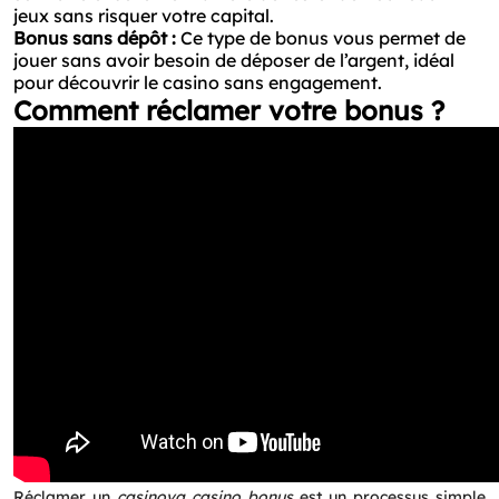
jeux sans risquer votre capital.
Bonus sans dépôt :
Ce type de bonus vous permet de
jouer sans avoir besoin de déposer de l’argent, idéal
pour découvrir le casino sans engagement.
Comment réclamer votre bonus ?
Réclamer un
casinova casino bonus
est un processus simple