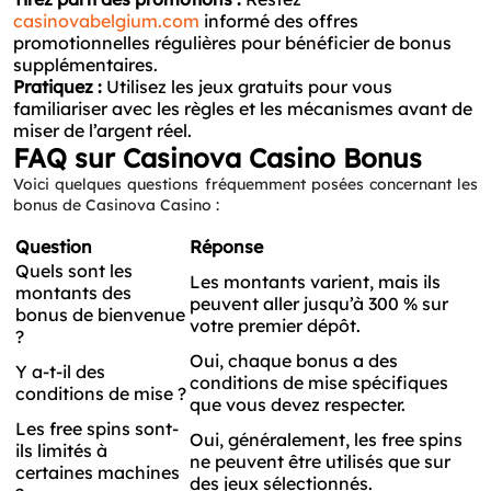
casinovabelgium.com
informé des offres
promotionnelles régulières pour bénéficier de bonus
supplémentaires.
Pratiquez :
Utilisez les jeux gratuits pour vous
familiariser avec les règles et les mécanismes avant de
miser de l’argent réel.
FAQ sur Casinova Casino Bonus
Voici quelques questions fréquemment posées concernant les
bonus de Casinova Casino :
Question
Réponse
Quels sont les
Les montants varient, mais ils
montants des
peuvent aller jusqu’à 300 % sur
bonus de bienvenue
votre premier dépôt.
?
Oui, chaque bonus a des
Y a-t-il des
conditions de mise spécifiques
conditions de mise ?
que vous devez respecter.
Les free spins sont-
Oui, généralement, les free spins
ils limités à
ne peuvent être utilisés que sur
certaines machines
des jeux sélectionnés.