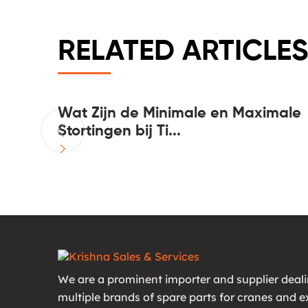
RELATED ARTICLES
or The
Wat Zijn de Minimale en Maximale
Stortingen bij Ti...
We are a prominent importer and supplier deali
multiple brands of spare parts for cranes and e