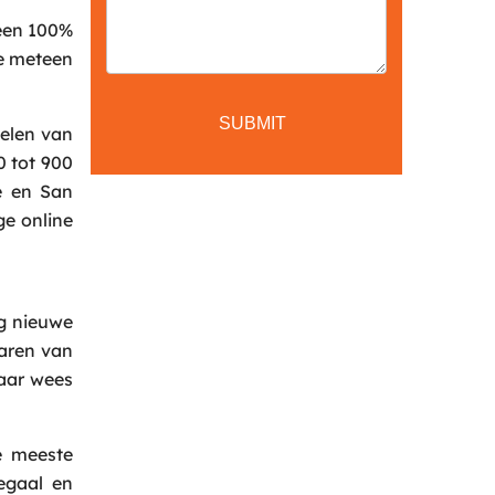
 een 100%
je meteen
pelen van
0 tot 900
e en San
ge online
Back
ig nieuwe
varen van
maar wees
e meeste
egaal en