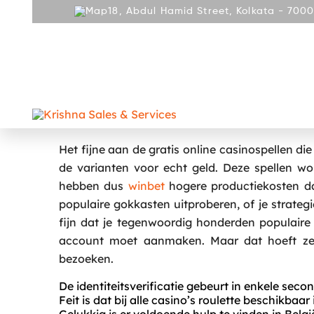
18, Abdul Hamid Street, Kolkata - 7000
ABOUT
PRODUCT
REPAIR AND SERVICES
GALLE
CONTACT
Casino Spelletjes Speel Gratis
Het fijne aan de gratis online casinospellen die
de varianten voor echt geld. Deze spellen wo
hebben dus
winbet
hogere productiekosten dan
populaire gokkasten uitproberen, of je strategi
fijn dat je tegenwoordig honderden populaire 
account moet aanmaken. Maar dat hoeft zeke
bezoeken.
De identiteitsverificatie gebeurt in enkele sec
Feit is dat bij alle casino’s roulette beschikbaar