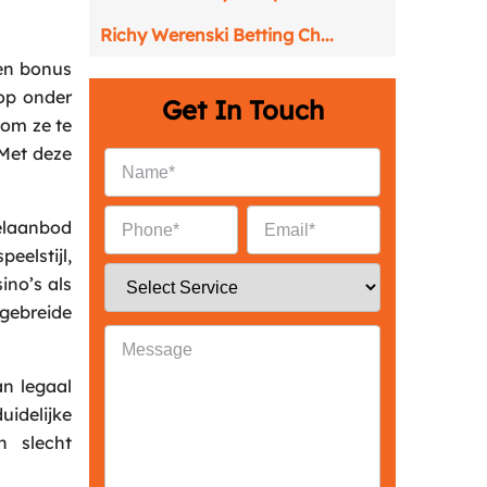
Richy Werenski Betting Ch...
een bonus
op onder
Get In Touch
 om ze te
 Met deze
pelaanbod
eelstijl,
ino’s als
tgebreide
an legaal
uidelijke
 slecht