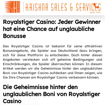
Royalstiger Casino: Jeder Gewinner
hat eine Chance auf unglaubliche
Bonusse
Das Royalstiger Casino ist bekannt für seine attraktiven
Bonusangebote, die Spieler aus Deutschland dazu bringen,
sich für diese Plattform zu entscheiden. Doch hinter diesen
Angeboten verstecken sich oft geheime Bedingungen und
Einschränkungen, die Spieler überraschen können. In diesem
Artikel werden wir die Geheimnisse hinter den unglaublichen
Boni von Royalstiger Casino aufdecken und Ihnen zeigen, wie
Sie Ihre Chancen am Royalstiger Casino verbessern können.
Die Geheimnisse hinter den
unglaublichen Boni von Royalstiger
Casino