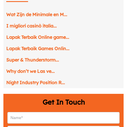
Phone
*
Wat Zijn de Minimale en M...
I migliori casinò italia...
Service
*
Lapak Terbaik Online game...
Message
*
Lapak Terbaik Games Onlin...
Super & Thunderstorm...
Why don’t we Las ve...
Night Industry Position R...
Get In Touch