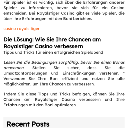
Für Spieler ist es wichtig, sich über die Erfahrungen anderer
Spieler zu informieren, bevor sie sich für ein Casino
entscheiden. Bei Royalstiger Casino gibt es viele Spieler, die
über ihre Erfahrungen mit den Boni berichten.
casino royals tiger
Die Lösung: Wie Sie Ihre Chancen am
Royalstiger Casino verbessern
Tipps und Tricks für einen erfolgreichen Spielabend
Lesen Sie die Bedingungen sorgfältig, bevor Sie einen Bonus
annehmen.
Stellen Sie sicher, dass Sie die
Umsatzanforderungen und Einschränkungen verstehen. *
Verwenden Sie Ihre Boni effizient und nutzen Sie alle
Möglichkeiten, um Ihre Chancen zu verbessern.
Request a CallBack
Indem Sie diese Tipps und Tricks befolgen, können Sie Ihre
Name
*
Chancen am Royalstiger Casino verbessern und Ihre
Erfahrungen mit den Boni optimieren.
Email
*
Recent Posts