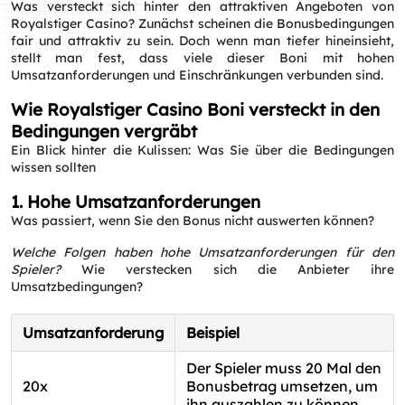
Was versteckt sich hinter den attraktiven Angeboten von
Royalstiger Casino? Zunächst scheinen die Bonusbedingungen
fair und attraktiv zu sein. Doch wenn man tiefer hineinsieht,
stellt man fest, dass viele dieser Boni mit hohen
Umsatzanforderungen und Einschränkungen verbunden sind.
Wie Royalstiger Casino Boni versteckt in den
Bedingungen vergräbt
Ein Blick hinter die Kulissen: Was Sie über die Bedingungen
wissen sollten
1. Hohe Umsatzanforderungen
Was passiert, wenn Sie den Bonus nicht auswerten können?
Welche Folgen haben hohe Umsatzanforderungen für den
Spieler?
Wie verstecken sich die Anbieter ihre
Umsatzbedingungen?
Umsatzanforderung
Beispiel
Der Spieler muss 20 Mal den
20x
Bonusbetrag umsetzen, um
ihn auszahlen zu können.