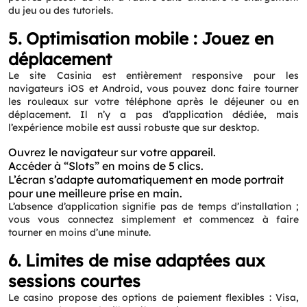
du jeu ou des tutoriels.
5. Optimisation mobile : Jouez en
déplacement
Le site Casinia est entièrement responsive pour les
navigateurs iOS et Android, vous pouvez donc faire tourner
les rouleaux sur votre téléphone après le déjeuner ou en
déplacement. Il n’y a pas d’application dédiée, mais
l’expérience mobile est aussi robuste que sur desktop.
Ouvrez le navigateur sur votre appareil.
Accéder à “Slots” en moins de 5 clics.
L’écran s’adapte automatiquement en mode portrait
pour une meilleure prise en main.
L’absence d’application signifie pas de temps d’installation ;
vous vous connectez simplement et commencez à faire
tourner en moins d’une minute.
6. Limites de mise adaptées aux
sessions courtes
Le casino propose des options de paiement flexibles : Visa,