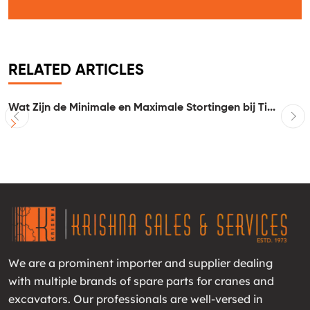
RELATED ARTICLES
Wat Zijn de Minimale en Maximale Stortingen bij Ti...
I
We are a prominent importer and supplier dealing
with multiple brands of spare parts for cranes and
excavators. Our professionals are well-versed in