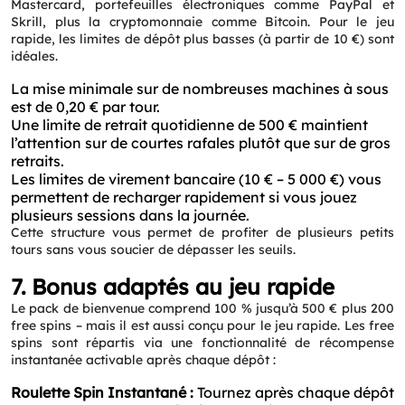
Mastercard, portefeuilles électroniques comme PayPal et
Skrill, plus la cryptomonnaie comme Bitcoin. Pour le jeu
rapide, les limites de dépôt plus basses (à partir de 10 €) sont
idéales.
La mise minimale sur de nombreuses machines à sous
est de 0,20 € par tour.
Une limite de retrait quotidienne de 500 € maintient
l’attention sur de courtes rafales plutôt que sur de gros
retraits.
Les limites de virement bancaire (10 € – 5 000 €) vous
permettent de recharger rapidement si vous jouez
plusieurs sessions dans la journée.
Cette structure vous permet de profiter de plusieurs petits
tours sans vous soucier de dépasser les seuils.
7. Bonus adaptés au jeu rapide
Le pack de bienvenue comprend 100 % jusqu’à 500 € plus 200
free spins – mais il est aussi conçu pour le jeu rapide. Les free
spins sont répartis via une fonctionnalité de récompense
instantanée activable après chaque dépôt :
Roulette Spin Instantané :
Tournez après chaque dépôt