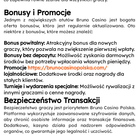
Bonusy i Promocje
Jednym z największych atutów Bruno Casino jest bogata
oferta bonusów, która jest regularnie aktualizowana. Oto
niektóre z bonusów, które możesz znaleźć:
Bonus powitalny:
Atrakcyjny bonus dla nowych
graczy, który pozwala na zwiększenie pierwszej wpłaty.
Bonusy bez depozytu:
Możliwość zyskania darmowych
środków bez potrzeby wpłacania własnych pieniędzy.
Promocje
https://brunocasinopolska.com/
lojalnościowe:
Dodatkowe środki oraz nagrody dla
stałych klientów.
Turnieje i wydarzenia specjalne:
Możliwość rywalizacji z
innymi graczami o cenne nagrody.
Bezpieczeństwo Transakcji
Bezpieczeństwo graczy jest priorytetem Bruno Casino Polska.
Platforma wykorzystuje zaawansowane szyfrowanie danych,
aby chronić osobiste informacje oraz transakcje finansowe.
Dodatkowo, kasyno działa pod nadzorem odpowiednich
organów, co gwarantuje jego legalność i uczciwość.