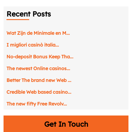
Recent Posts
Wat Zijn de Minimale en M...
I migliori casinò italia...
No-deposit Bonus Keep Tha...
The newest Online casinos...
Better The brand new Web ...
Credible Web based casino...
The new fifty Free Revolv...
Get In Touch
Request a CallBack