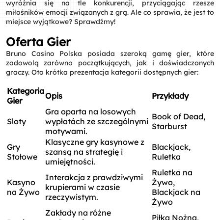
wyróżnia się na tle konkurencji, przyciągając rzesze
miłośników emocji związanych z grą. Ale co sprawia, że jest to
miejsce wyjątkowe? Sprawdźmy!
Oferta Gier
Bruno Casino Polska posiada szeroką gamę gier, które
zadowolą zarówno początkujących, jak i doświadczonych
graczy. Oto krótka prezentacja kategorii dostępnych gier:
Kategoria
Opis
Przykłady
Gier
Gra oparta na losowych
Book of Dead,
Sloty
wypłatách ze szczególnymi
Starburst
motywami.
Klasyczne gry kasynowe z
Gry
Blackjack,
szansą na strategię i
Stołowe
Ruletka
umiejętności.
Ruletka na
Interakcja z prawdziwymi
Kasyno
Żywo,
krupierami w czasie
na Żywo
Blackjack na
rzeczywistym.
Żywo
Zakłady na różne
Piłka Nożna,