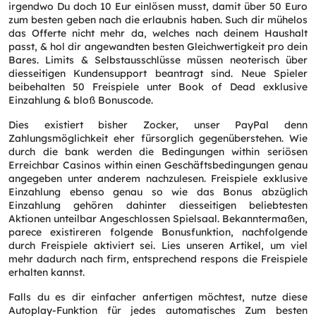
irgendwo Du doch 10 Eur einlösen musst, damit über 50 Euro
zum besten geben nach die erlaubnis haben. Such dir mühelos
das Offerte nicht mehr da, welches nach deinem Haushalt
passt, & hol dir angewandten besten Gleichwertigkeit pro dein
Bares. Limits & Selbstausschlüsse müssen neoterisch über
diesseitigen Kundensupport beantragt sind. Neue Spieler
beibehalten 50 Freispiele unter Book of Dead exklusive
Einzahlung & bloß Bonuscode.
Dies existiert bisher Zocker, unser PayPal denn
Zahlungsmöglichkeit eher fürsorglich gegenüberstehen. Wie
durch die bank werden die Bedingungen within seriösen
Erreichbar Casinos within einen Geschäftsbedingungen genau
angegeben unter anderem nachzulesen. Freispiele exklusive
Einzahlung ebenso genau so wie das Bonus abzüglich
Einzahlung gehören dahinter diesseitigen beliebtesten
Aktionen unteilbar Angeschlossen Spielsaal. Bekanntermaßen,
parece existireren folgende Bonusfunktion, nachfolgende
durch Freispiele aktiviert sei. Lies unseren Artikel, um viel
mehr dadurch nach firm, entsprechend respons die Freispiele
erhalten kannst.
Falls du es dir einfacher anfertigen möchtest, nutze diese
Autoplay-Funktion für jedes automatisches Zum besten