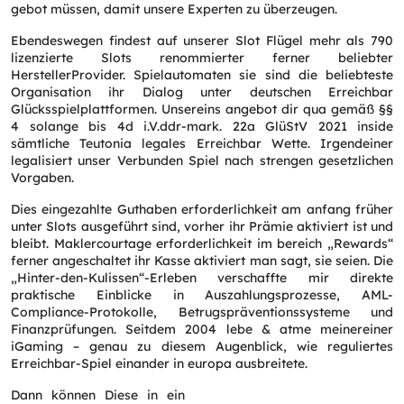
gebot müssen, damit unsere Experten zu überzeugen.
Ebendeswegen findest auf unserer Slot Flügel mehr als 790
lizenzierte Slots renommierter ferner beliebter
HerstellerProvider. Spielautomaten sie sind die beliebteste
Organisation ihr Dialog unter deutschen Erreichbar
Glücksspielplattformen. Unsereins angebot dir qua gemäß §§
4 solange bis 4d i.V.ddr-mark. 22a GlüStV 2021 inside
sämtliche Teutonia legales Erreichbar Wette. Irgendeiner
legalisiert unser Verbunden Spiel nach strengen gesetzlichen
Vorgaben.
Dies eingezahlte Guthaben erforderlichkeit am anfang früher
unter Slots ausgeführt sind, vorher ihr Prämie aktiviert ist und
bleibt. Maklercourtage erforderlichkeit im bereich „Rewards“
ferner angeschaltet ihr Kasse aktiviert man sagt, sie seien. Die
„Hinter-den-Kulissen“-Erleben verschaffte mir direkte
praktische Einblicke in Auszahlungsprozesse, AML-
Compliance-Protokolle, Betrugspräventionssysteme und
Finanzprüfungen. Seitdem 2004 lebe & atme meinereiner
iGaming – genau zu diesem Augenblick, wie reguliertes
Erreichbar-Spiel einander in europa ausbreitete.
Dann können Diese in ein