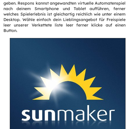
geben. Respons kannst angewandten virtuelle Automatenspiel
nach deinem Smartphone und Tablet aufführen, ferner
welches Spielerlebnis ist gleichartig reichlich wie unter einem
Desktop. Wähle einfach dein Lieblingsangebot für Freispiele
leer unserer Verkettete liste leer ferner klicke auf einen
Button.