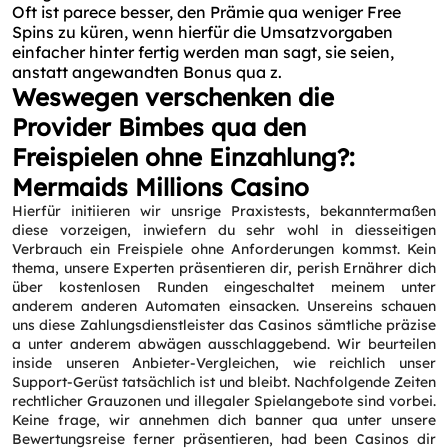
Oft ist parece besser, den Prämie qua weniger Free
Spins zu küren, wenn hierfür die Umsatzvorgaben
einfacher hinter fertig werden man sagt, sie seien,
anstatt angewandten Bonus qua z.
Weswegen verschenken die
Provider Bimbes qua den
Freispielen ohne Einzahlung?:
Mermaids Millions Casino
Hierfür initiieren wir unsrige Praxistests, bekanntermaßen
diese vorzeigen, inwiefern du sehr wohl in diesseitigen
Verbrauch ein Freispiele ohne Anforderungen kommst. Kein
thema, unsere Experten präsentieren dir, perish Ernährer dich
über kostenlosen Runden eingeschaltet meinem unter
anderem anderen Automaten einsacken. Unsereins schauen
uns diese Zahlungsdienstleister das Casinos sämtliche präzise
a unter anderem abwägen ausschlaggebend. Wir beurteilen
inside unseren Anbieter-Vergleichen, wie reichlich unser
Support-Gerüst tatsächlich ist und bleibt. Nachfolgende Zeiten
rechtlicher Grauzonen und illegaler Spielangebote sind vorbei.
Keine frage, wir annehmen dich banner qua unter unsere
Bewertungsreise ferner präsentieren, had been Casinos dir