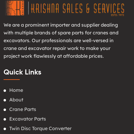
We are a prominent importer and supplier dealing
with multiple brands of spare parts for cranes and
excavators. Our professionals are well-versed in
crane and excavator repair work to make your
project work flawlessly at affordable prices.
Quick Links
Home
About
Crane Parts
Excavator Parts
Twin Disc Torque Converter