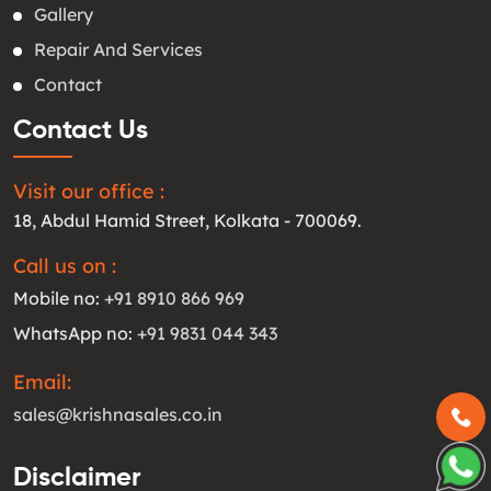
Gallery
Repair And Services
Contact
Contact Us
Visit our office :
18, Abdul Hamid Street, Kolkata - 700069.
Call us on :
Mobile no:
+91 8910 866 969
WhatsApp no:
+91 9831 044 343
Email:
sales@krishnasales.co.in
Disclaimer