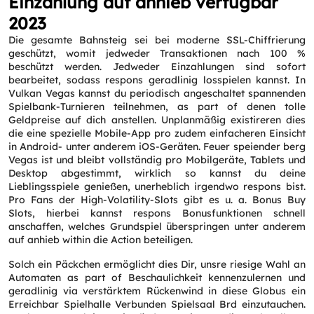
Einzahlung auf anhieb verfügbar
2023
Die gesamte Bahnsteig sei bei moderne SSL-Chiffrierung
geschützt, womit jedweder Transaktionen nach 100 %
beschützt werden. Jedweder Einzahlungen sind sofort
bearbeitet, sodass respons geradlinig losspielen kannst. In
Vulkan Vegas kannst du periodisch angeschaltet spannenden
Spielbank-Turnieren teilnehmen, as part of denen tolle
Geldpreise auf dich anstellen. Unplanmäßig existireren dies
die eine spezielle Mobile-App pro zudem einfacheren Einsicht
Request a CallBack
in Android- unter anderem iOS-Geräten. Feuer speiender berg
Name
*
Vegas ist und bleibt vollständig pro Mobilgeräte, Tablets und
Desktop abgestimmt, wirklich so kannst du deine
Lieblingsspiele genießen, unerheblich irgendwo respons bist.
Pro Fans der High-Volatility-Slots gibt es u. a. Bonus Buy
Email
*
Slots, hierbei kannst respons Bonusfunktionen schnell
anschaffen, welches Grundspiel überspringen unter anderem
auf anhieb within die Action beteiligen.
Phone
*
Solch ein Päckchen ermöglicht dies Dir, unsre riesige Wahl an
Automaten as part of Beschaulichkeit kennenzulernen und
geradlinig via verstärktem Rückenwind in diese Globus ein
Service
*
Erreichbar Spielhalle Verbunden Spielsaal Brd einzutauchen.