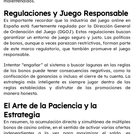
malentendidos.
Regulaciones y Juego Responsable
Es importante recordar que la industria del juego online en
España está fuertemente regulada por la Dirección General
de Ordenación del Juego (DGOJ). Estas regulaciones buscan
garantizar un entorno de juego seguro y justo. Las políticas
de bonos, aunque a veces parezcan restrictivas, forman parte
de este marco regulatorio, que también promueve el juego
responsable.
Intentar “engañar” al sistema o buscar lagunas en las reglas
de los bonos puede tener consecuencias negativas, como la
confiscación de ganancias o incluso el cierre de tu cuenta. La
estrategia más inteligente es siempre jugar dentro de las
reglas establecidas y disfrutar de las promociones de
manera honesta.
El Arte de la Paciencia y la
Estrategia
En resumen, la acumulación directa y simultánea de múltiples
bonos de casino online, en el sentido de activar varias ofertas
independientes a la vez para maximizar el saldo, es