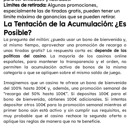
Límites de retirada:
Algunas promociones,
especialmente las de tiradas gratis, pueden tener un
límite máximo de ganancias que se pueden retirar.
La Tentación de la Acumulación: ¿Es
Posible?
La pregunta del millón: ¿puedo usar un bono de bienvenida y,
al mismo tiempo, aprovechar una promoción de recarga o
unas tiradas gratis? La respuesta corta es:
depende de las
políticas del casino
. La mayoría de los casinos online
españoles, para mantener la transparencia y el orden, no
permiten la acumulación activa de bonos de la misma
categoría o que se apliquen sobre el mismo saldo de juego.
Imaginemos que un casino te ofrece un bono de bienvenida
del 100% hasta 200€ y, además, una promoción semanal de
“recarga del 50% hasta 100€”. Si depositas 100€ para el
bono de bienvenida, obtienes 100€ adicionales. Si intentas
depositar otros 100€ para la promoción semanal mientras el
primer bono aún está activo y sin cumplir sus requisitos, es
muy probable que el casino rechace la segunda oferta o
aplique las reglas de manera que no te beneficie.