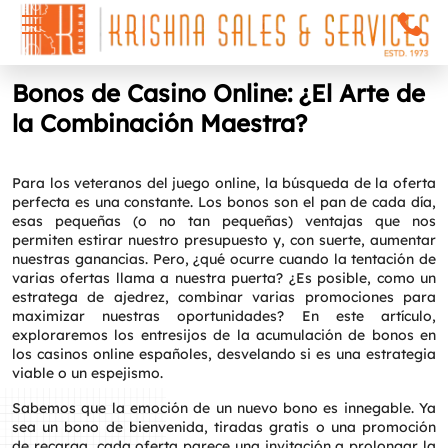
Bonos de Casino Online: ¿El Arte de
la Combinación Maestra?
Para los veteranos del juego online, la búsqueda de la oferta
perfecta es una constante. Los bonos son el pan de cada día,
esas pequeñas (o no tan pequeñas) ventajas que nos
permiten estirar nuestro presupuesto y, con suerte, aumentar
nuestras ganancias. Pero, ¿qué ocurre cuando la tentación de
varias ofertas llama a nuestra puerta? ¿Es posible, como un
estratega de ajedrez, combinar varias promociones para
maximizar nuestras oportunidades? En este artículo,
exploraremos los entresijos de la acumulación de bonos en
los casinos online españoles, desvelando si es una estrategia
viable o un espejismo.
Sabemos que la emoción de un nuevo bono es innegable. Ya
sea un bono de bienvenida, tiradas gratis o una promoción
de recarga, cada oferta parece una invitación a prolongar la