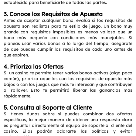
establecido para beneficiarte de todas las partes.
3. Conoce los Requisitos de Apuesta
Request a CallBack
Antes de aceptar cualquier bono, evalúa si los requisitos de
Name
*
apuesta son realistas para tu estilo de juego. Un bono muy
grande con requisitos imposibles es menos valioso que un
bono más pequeño con condiciones más manejables. Si
Email
*
planeas usar varios bonos a lo largo del tiempo, asegúrate
de que puedes cumplir los requisitos de cada uno antes de
que expiren.
Phone
*
4. Prioriza las Ofertas
Si un casino te permite tener varios bonos activos (algo poco
común), prioriza aquellos con los requisitos de apuesta más
Service
*
bajos o con los juegos que más te interesan y que contribuyen
al rollover. Esto te permitirá liberar las ganancias más
rápidamente.
Message
*
5. Consulta al Soporte al Cliente
Si tienes dudas sobre si puedes combinar dos ofertas
específicas, la mejor manera de obtener una respuesta clara
es preguntar directamente al equipo de soporte al cliente del
casino. Ellos podrán aclararte las políticas y evitar