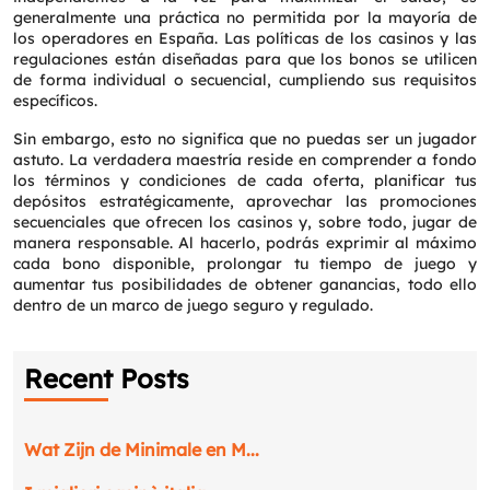
generalmente una práctica no permitida por la mayoría de
los operadores en España. Las políticas de los casinos y las
regulaciones están diseñadas para que los bonos se utilicen
de forma individual o secuencial, cumpliendo sus requisitos
específicos.
Sin embargo, esto no significa que no puedas ser un jugador
astuto. La verdadera maestría reside en comprender a fondo
los términos y condiciones de cada oferta, planificar tus
depósitos estratégicamente, aprovechar las promociones
secuenciales que ofrecen los casinos y, sobre todo, jugar de
manera responsable. Al hacerlo, podrás exprimir al máximo
cada bono disponible, prolongar tu tiempo de juego y
aumentar tus posibilidades de obtener ganancias, todo ello
dentro de un marco de juego seguro y regulado.
Recent Posts
Wat Zijn de Minimale en M...