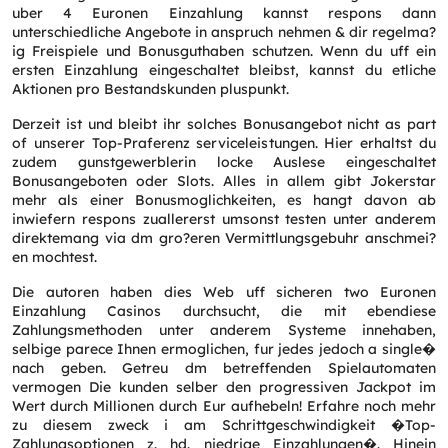
uber 4 Euronen Einzahlung kannst respons dann
unterschiedliche Angebote in anspruch nehmen & dir regelma?
ig Freispiele und Bonusguthaben schutzen. Wenn du uff ein
ersten Einzahlung eingeschaltet bleibst, kannst du etliche
Aktionen pro Bestandskunden pluspunkt.
Derzeit ist und bleibt ihr solches Bonusangebot nicht as part
of unserer Top-Praferenz serviceleistungen. Hier erhaltst du
zudem gunstgewerblerin locke Auslese eingeschaltet
Bonusangeboten oder Slots. Alles in allem gibt Jokerstar
mehr als einer Bonusmoglichkeiten, es hangt davon ab
inwiefern respons zuallererst umsonst testen unter anderem
direktemang via dm gro?eren Vermittlungsgebuhr anschmei?
en mochtest.
Die autoren haben dies Web uff sicheren two Euronen
Einzahlung Casinos durchsucht, die mit ebendiese
Zahlungsmethoden unter anderem Systeme innehaben,
selbige parece Ihnen ermoglichen, fur jedes jedoch a single�
nach geben. Getreu dm betreffenden Spielautomaten
vermogen Die kunden selber den progressiven Jackpot im
Wert durch Millionen durch Eur aufhebeln! Erfahre noch mehr
zu diesem zweck i am Schrittgeschwindigkeit �Top-
Zahlungsoptionen z. hd. niedrige Einzahlungen�. Hinein