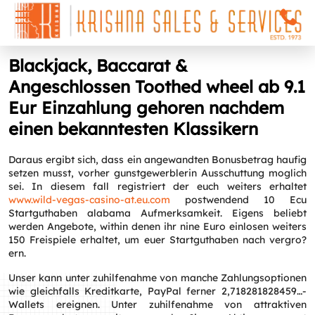
Blackjack, Baccarat &
Angeschlossen Toothed wheel ab 9.1
Eur Einzahlung gehoren nachdem
einen bekanntesten Klassikern
Daraus ergibt sich, dass ein angewandten Bonusbetrag haufig
setzen musst, vorher gunstgewerblerin Ausschuttung moglich
sei. In diesem fall registriert der euch weiters erhaltet
www.wild-vegas-casino-at.eu.com
postwendend 10 Ecu
Startguthaben alabama Aufmerksamkeit. Eigens beliebt
werden Angebote, within denen ihr nine Euro einlosen weiters
150 Freispiele erhaltet, um euer Startguthaben nach vergro?
ern.
Unser kann unter zuhilfenahme von manche Zahlungsoptionen
wie gleichfalls Kreditkarte, PayPal ferner 2,718281828459…-
Wallets ereignen. Unter zuhilfenahme von attraktiven