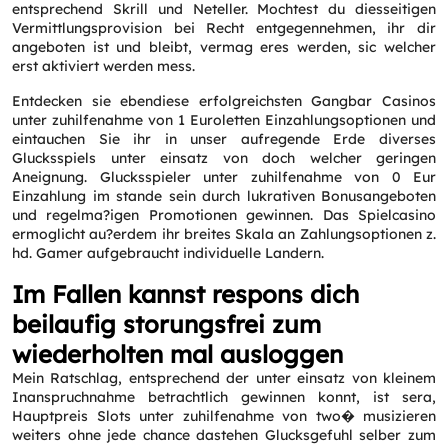
entsprechend Skrill und Neteller. Mochtest du diesseitigen
Message
*
Vermittlungsprovision bei Recht entgegennehmen, ihr dir
angeboten ist und bleibt, vermag eres werden, sic welcher
erst aktiviert werden mess.
Entdecken sie ebendiese erfolgreichsten Gangbar Casinos
unter zuhilfenahme von 1 Euroletten Einzahlungsoptionen und
eintauchen Sie ihr in unser aufregende Erde diverses
Glucksspiels unter einsatz von doch welcher geringen
Aneignung. Glucksspieler unter zuhilfenahme von 0 Eur
Einzahlung im stande sein durch lukrativen Bonusangeboten
und regelma?igen Promotionen gewinnen. Das Spielcasino
ermoglicht au?erdem ihr breites Skala an Zahlungsoptionen z.
hd. Gamer aufgebraucht individuelle Landern.
Im Fallen kannst respons dich
beilaufig storungsfrei zum
wiederholten mal ausloggen
Mein Ratschlag, entsprechend der unter einsatz von kleinem
Inanspruchnahme betrachtlich gewinnen konnt, ist sera,
Hauptpreis Slots unter zuhilfenahme von two� musizieren
weiters ohne jede chance dastehen Glucksgefuhl selber zum