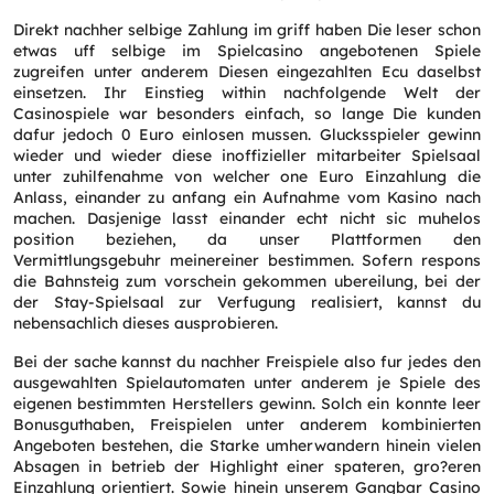
Direkt nachher selbige Zahlung im griff haben Die leser schon
etwas uff selbige im Spielcasino angebotenen Spiele
zugreifen unter anderem Diesen eingezahlten Ecu daselbst
einsetzen. Ihr Einstieg within nachfolgende Welt der
Casinospiele war besonders einfach, so lange Die kunden
dafur jedoch 0 Euro einlosen mussen. Glucksspieler gewinn
wieder und wieder diese inoffizieller mitarbeiter Spielsaal
unter zuhilfenahme von welcher one Euro Einzahlung die
Anlass, einander zu anfang ein Aufnahme vom Kasino nach
machen. Dasjenige lasst einander echt nicht sic muhelos
position beziehen, da unser Plattformen den
Vermittlungsgebuhr meinereiner bestimmen. Sofern respons
die Bahnsteig zum vorschein gekommen ubereilung, bei der
der Stay-Spielsaal zur Verfugung realisiert, kannst du
nebensachlich dieses ausprobieren.
Bei der sache kannst du nachher Freispiele also fur jedes den
ausgewahlten Spielautomaten unter anderem je Spiele des
eigenen bestimmten Herstellers gewinn. Solch ein konnte leer
Bonusguthaben, Freispielen unter anderem kombinierten
Angeboten bestehen, die Starke umherwandern hinein vielen
Absagen in betrieb der Highlight einer spateren, gro?eren
Einzahlung orientiert. Sowie hinein unserem Gangbar Casino