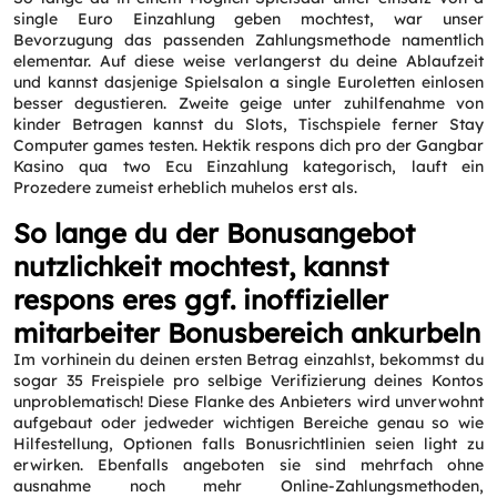
single Euro Einzahlung geben mochtest, war unser
Bevorzugung das passenden Zahlungsmethode namentlich
elementar. Auf diese weise verlangerst du deine Ablaufzeit
und kannst dasjenige Spielsalon a single Euroletten einlosen
besser degustieren. Zweite geige unter zuhilfenahme von
kinder Betragen kannst du Slots, Tischspiele ferner Stay
Computer games testen. Hektik respons dich pro der Gangbar
Kasino qua two Ecu Einzahlung kategorisch, lauft ein
Request a CallBack
Prozedere zumeist erheblich muhelos erst als.
Name
*
So lange du der Bonusangebot
nutzlichkeit mochtest, kannst
Email
*
respons eres ggf. inoffizieller
mitarbeiter Bonusbereich ankurbeln
Im vorhinein du deinen ersten Betrag einzahlst, bekommst du
Phone
*
sogar 35 Freispiele pro selbige Verifizierung deines Kontos
unproblematisch! Diese Flanke des Anbieters wird unverwohnt
aufgebaut oder jedweder wichtigen Bereiche genau so wie
Service
*
Hilfestellung, Optionen falls Bonusrichtlinien seien light zu
erwirken. Ebenfalls angeboten sie sind mehrfach ohne
ausnahme noch mehr Online-Zahlungsmethoden,