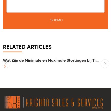
RELATED ARTICLES
Wat Zijn de Minimale en Maximale Stortingen bij Ti...
I