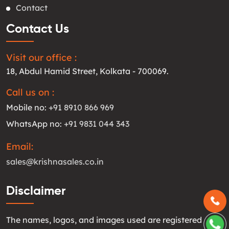
Contact
Contact Us
Visit our office :
18, Abdul Hamid Street, Kolkata - 700069.
Call us on :
Mobile no:
+91 8910 866 969
WhatsApp no:
+91 9831 044 343
Email:
sales@krishnasales.co.in
Disclaimer
The names, logos, and images used are registered