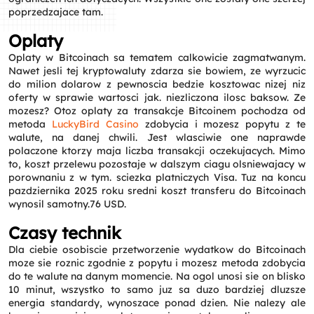
poprzedzajace tam.
Oplaty
Oplaty w Bitcoinach sa tematem calkowicie zagmatwanym.
Nawet jesli tej kryptowaluty zdarza sie bowiem, ze wyrzucic
do milion dolarow z pewnoscia bedzie kosztowac nizej niz
oferty w sprawie wartosci jak. niezliczona ilosc baksow. Ze
mozesz? Otoz oplaty za transakcje Bitcoinem pochodza od
metoda
LuckyBird Casino
zdobycia i mozesz popytu z te
walute, na danej chwili. Jest wlasciwie one naprawde
polaczone ktorzy maja liczba transakcji oczekujacych. Mimo
to, koszt przelewu pozostaje w dalszym ciagu olsniewajacy w
porownaniu z w tym. sciezka platniczych Visa. Tuz na koncu
pazdziernika 2025 roku sredni koszt transferu do Bitcoinach
wynosil samotny.76 USD.
Czasy technik
Dla ciebie osobiscie przetworzenie wydatkow do Bitcoinach
moze sie roznic zgodnie z popytu i mozesz metoda zdobycia
do te walute na danym momencie. Na ogol unosi sie on blisko
10 minut, wszystko to samo juz sa duzo bardziej dluzsze
energia standardy, wynoszace ponad dzien. Nie nalezy ale