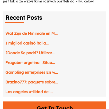
jest tak a ze wszystkimi roznych portfeli do kilku celow.
Email
*
Recent Posts
Phone
*
Wat Zijn de Minimale en M...
Service
*
I migliori casinò italia...
Message
*
?Donde Se podri? Utilizar...
Fragabet argetina | Situa...
Gambling enterprises En w...
Brazino777: paquete sobre...
Los angeles utilidad del ...
Get In Touch