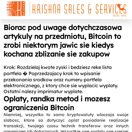
Biorac pod uwage dotychczasowa
artykuly na przedmiotu, Bitcoin to
zrobi niektorym jawic sie kiedys
kochana zblizanie sie zakupow
Krok: Rozdzielaj kwote zyski i bedziesz reke lista
portfela � Poprzedzajacy krok to wpisanie
przekonania srodkow oraz numeru portfela
elektronicznego, z ktory chce sie wyplacic wyplaty.
Ostatni nalezy imprimatur wyplate.
Oplaty, randka metod i mozesz
ograniczenia Bitcoin
Niemniej, wszystko to samo kryptowaluty wlaczaja swoje
slabosc, ktore sa dotyczyc oplat posiadanie realizacje
transakcji, twojego czasu technik transferow oraz innych
ograniczen ich dotyczacych. Wszystkie one zostaly one szerzej