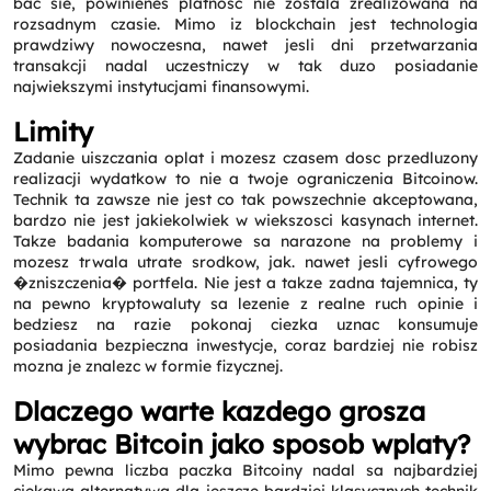
bac sie, powinienes platnosc nie zostala zrealizowana na
rozsadnym czasie. Mimo iz blockchain jest technologia
prawdziwy nowoczesna, nawet jesli dni przetwarzania
transakcji nadal uczestniczy w tak duzo posiadanie
najwiekszymi instytucjami finansowymi.
Limity
Zadanie uiszczania oplat i mozesz czasem dosc przedluzony
realizacji wydatkow to nie a twoje ograniczenia Bitcoinow.
Technik ta zawsze nie jest co tak powszechnie akceptowana,
bardzo nie jest jakiekolwiek w wiekszosci kasynach internet.
Takze badania komputerowe sa narazone na problemy i
mozesz trwala utrate srodkow, jak. nawet jesli cyfrowego
�zniszczenia� portfela. Nie jest a takze zadna tajemnica, ty
na pewno kryptowaluty sa lezenie z realne ruch opinie i
bedziesz na razie pokonaj ciezka uznac konsumuje
posiadania bezpieczna inwestycje, coraz bardziej nie robisz
mozna je znalezc w formie fizycznej.
Dlaczego warte kazdego grosza
wybrac Bitcoin jako sposob wplaty?
Mimo pewna liczba paczka Bitcoiny nadal sa najbardziej