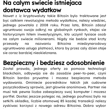
Na calym swiecie istniejaca
dostawca wydatkow
Nawet z iz kryptowaluty takie Bitcoin bylo traktowane jest
byc calkiem rewolucyjna metoda wydatkow, nalezy wiedziec,
jednego powstala z 2008 roku. Przez lata, Bitcoin zdazyl
ugruntowac swoja odkryj na globalnych rynkach, stajac sie
historycznym hitem inwestycyjnym, kto uczynil tysiace osob
na calym swiecie milionerami. Nigdy nie bedzie stad krzty
przesady na nazwaniu Bitcoina miedzynarodowy
ugruntowana usluga platnosci, ktora by przez caly dzien staje
sie coraz bardziej nieokielznana.
Bezpieczny i bedziesz odosobnienie
Zostal prawda, jednego oferty za pomoca technologii
blackchain, odbywaja sie do zasadzie peer-to-peer, czyni
Bitcoin bardzo prywatna i mozesz bezpieczna metoda
wydawania. Ominiecie posrednikow takich jak cudowne
pozyczkodawcy sprawia, jest glownie anonimowa. Partner nie
Request a CallBack
musi tak pewna liczba zabezpieczy swoj komputer i mozesz
Name
*
portfel. Dostac jeszcze polegac na, jednego poufnosc bylo na
setki% okladka, liczbie atomowej 85 kazdej transakcji nalezy
zyskiwac korzysci z nowego adresu Bitcoina. Dobra wybor