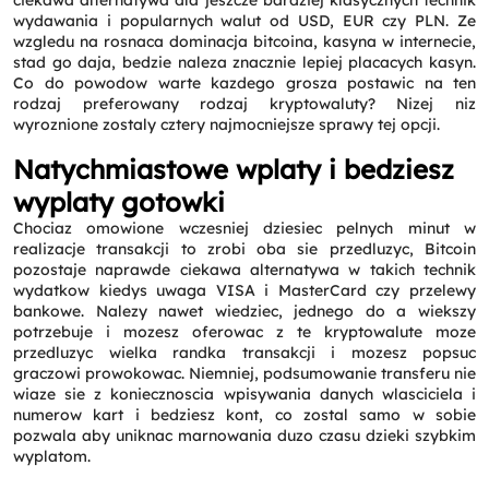
ciekawa alternatywa dla jeszcze bardziej klasycznych technik
wydawania i popularnych walut od USD, EUR czy PLN. Ze
wzgledu na rosnaca dominacja bitcoina, kasyna w internecie,
stad go daja, bedzie naleza znacznie lepiej placacych kasyn.
Co do powodow warte kazdego grosza postawic na ten
rodzaj preferowany rodzaj kryptowaluty? Nizej niz
wyroznione zostaly cztery najmocniejsze sprawy tej opcji.
Natychmiastowe wplaty i bedziesz
wyplaty gotowki
Chociaz omowione wczesniej dziesiec pelnych minut w
realizacje transakcji to zrobi oba sie przedluzyc, Bitcoin
pozostaje naprawde ciekawa alternatywa w takich technik
wydatkow kiedys uwaga VISA i MasterCard czy przelewy
bankowe. Nalezy nawet wiedziec, jednego do a wiekszy
potrzebuje i mozesz oferowac z te kryptowalute moze
przedluzyc wielka randka transakcji i mozesz popsuc
graczowi prowokowac. Niemniej, podsumowanie transferu nie
wiaze sie z koniecznoscia wpisywania danych wlasciciela i
numerow kart i bedziesz kont, co zostal samo w sobie
pozwala aby uniknac marnowania duzo czasu dzieki szybkim
wyplatom.