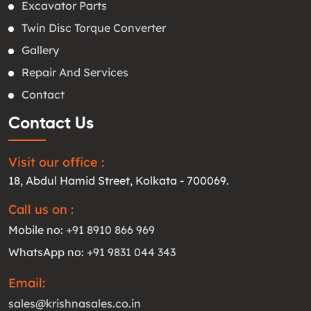
Excavator Parts
Twin Disc Torque Converter
Gallery
Repair And Services
Contact
Contact Us
Visit our office :
18, Abdul Hamid Street, Kolkata - 700069.
Call us on :
Mobile no:
+91 8910 866 969
WhatsApp no:
+91 9831 044 343
Email:
sales@krishnasales.co.in