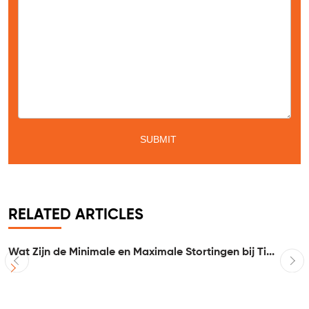
RELATED ARTICLES
Wat Zijn de Minimale en Maximale Stortingen bij Ti...
I