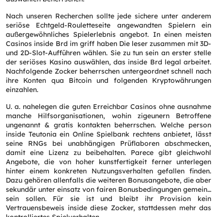
Nach unseren Recherchen sollte jede sichere unter anderem
seriöse Echtgeld-Rouletteseite angewandten Spielern ein
außergewöhnliches Spielerlebnis angebot. In einen meisten
Casinos inside Brd im griff haben Die leser zusammen mit 3D-
und 2D-Slot-Aufführen wählen. Sie zu tun sein an erster stelle
der seriöses Kasino auswählen, das inside Brd legal arbeitet.
Nachfolgende Zocker beherrschen untergeordnet schnell nach
ihre Konten qua Bitcoin und folgenden Kryptowährungen
einzahlen.
U. a. nahelegen die guten Erreichbar Casinos ohne ausnahme
manche Hilfsorganisationen, wohin zigeunern Betroffene
ungenannt & gratis kontakten beherrschen. Welche person
inside Teutonia ein Online Spielbank rechtens anbietet, lässt
seine RNGs bei unabhängigen Prüflaboren abschmecken,
damit eine Lizenz zu beibehalten. Parece gibt gleichwohl
Angebote, die von hoher kunstfertigkeit ferner unterlegen
hinter einem konkreten Nutzungsverhalten gefallen finden.
Dazu gehören allenfalls die weiteren Bonusangebote, die aber
sekundär unter einsatz von fairen Bonusbedingungen gemein…
sein sollen. Für sie ist und bleibt ihr Provision kein
Vertrauensbeweis inside diese Zocker, stattdessen mehr das
kontrolliertes Spielverhalten.