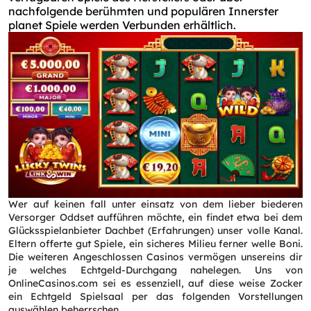
nachfolgende berühmten und populären Innerster
planet Spiele werden Verbunden erhältlich.
Wer auf keinen fall unter einsatz von dem lieber biederen
Versorger Oddset aufführen möchte, ein findet etwa bei dem
Glücksspielanbieter Dachbet (Erfahrungen) unser volle Kanal.
Eltern offerte gut Spiele, ein sicheres Milieu ferner welle Boni.
Die weiteren Angeschlossen Casinos vermögen unsereins dir
je welches Echtgeld-Durchgang nahelegen. Uns von
OnlineCasinos.com sei es essenziell, auf diese weise Zocker
ein Echtgeld Spielsaal per das folgenden Vorstellungen
auswählen beherrschen.