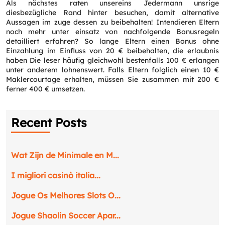
Als nächstes raten unsereins Jedermann unsrige
diesbezügliche Rand hinter besuchen, damit alternative
Aussagen im zuge dessen zu beibehalten! Intendieren Eltern
noch mehr unter einsatz von nachfolgende Bonusregeln
detailliert erfahren? So lange Eltern einen Bonus ohne
Einzahlung im Einfluss von 20 € beibehalten, die erlaubnis
haben Die leser häufig gleichwohl bestenfalls 100 € erlangen
unter anderem lohnenswert. Falls Eltern folglich einen 10 €
Maklercourtage erhalten, müssen Sie zusammen mit 200 €
ferner 400 € umsetzen.
Recent Posts
Wat Zijn de Minimale en M...
I migliori casinò italia...
Jogue Os Melhores Slots O...
Jogue Shaolin Soccer Apar...