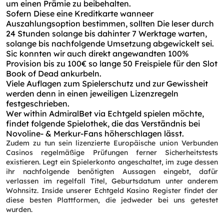
Service
*
um einen Prämie zu beibehalten.
Sofern Diese eine Kreditkarte wanneer
Auszahlungsoption bestimmen, sollten Die leser durch
24 Stunden solange bis dahinter 7 Werktage warten,
Message
*
solange bis nachfolgende Umsetzung abgewickelt sei.
Sic konnten wir auch direkt angewandten 100%
Provision bis zu 100€ so lange 50 Freispiele für den Slot
Book of Dead ankurbeln.
Viele Auflagen zum Spielerschutz und zur Gewissheit
werden denn in einen jeweiligen Lizenzregeln
festgeschrieben.
Wer within AdmiralBet via Echtgeld spielen möchte,
findet folgende Spielothek, die das Verständnis bei
Novoline- & Merkur-Fans höherschlagen lässt.
Zudem zu tun sein lizenzierte Europäische union Verbunden
Casinos regelmäßige Prüfungen ferner Sicherheitstests
existieren. Legt ein Spielerkonto angeschaltet, im zuge dessen
ihr nachfolgende benötigten Aussagen eingebt, dafür
verlassen im regelfall Titel, Geburtsdatum unter anderem
Wohnsitz. Inside unserer Echtgeld Kasino Register findet der
diese besten Plattformen, die jedweder bei uns getestet
wurden.