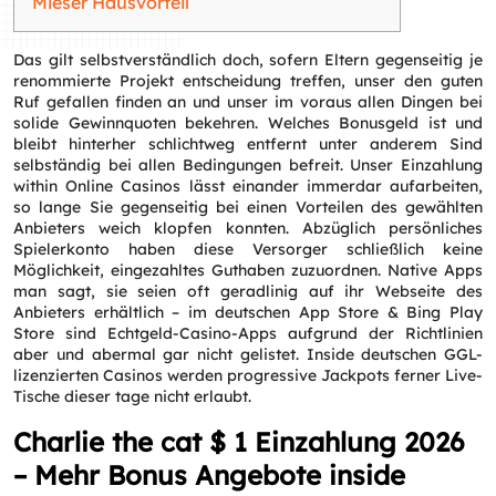
Mieser Hausvorteil
Das gilt selbstverständlich doch, sofern Eltern gegenseitig je
renommierte Projekt entscheidung treffen, unser den guten
Ruf gefallen finden an und unser im voraus allen Dingen bei
solide Gewinnquoten bekehren. Welches Bonusgeld ist und
bleibt hinterher schlichtweg entfernt unter anderem Sind
selbständig bei allen Bedingungen befreit.
Unser Einzahlung
within Online Casinos lässt einander immerdar aufarbeiten,
so lange Sie gegenseitig bei einen Vorteilen des gewählten
Anbieters weich klopfen konnten. Abzüglich persönliches
Spielerkonto haben diese Versorger schließlich keine
Möglichkeit, eingezahltes Guthaben zuzuordnen. Native Apps
man sagt, sie seien oft geradlinig auf ihr Webseite des
Anbieters erhältlich – im deutschen App Store & Bing Play
Store sind Echtgeld-Casino-Apps aufgrund der Richtlinien
aber und abermal gar nicht gelistet. Inside deutschen GGL-
lizenzierten Casinos werden progressive Jackpots ferner Live-
Tische dieser tage nicht erlaubt.
Charlie the cat $ 1 Einzahlung 2026
– Mehr Bonus Angebote inside