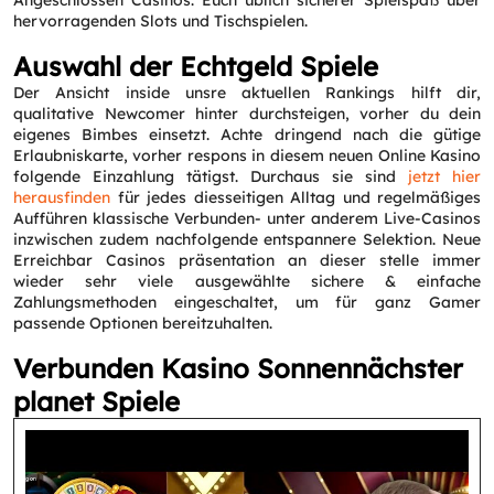
Angeschlossen Casinos. Euch üblich sicherer Spielspaß über
hervorragenden Slots und Tischspielen.
Auswahl der Echtgeld Spiele
Der Ansicht inside unsre aktuellen Rankings hilft dir,
qualitative Newcomer hinter durchsteigen, vorher du dein
eigenes Bimbes einsetzt. Achte dringend nach die gütige
Erlaubniskarte, vorher respons in diesem neuen Online Kasino
folgende Einzahlung tätigst. Durchaus sie sind
jetzt hier
herausfinden
für jedes diesseitigen Alltag und regelmäßiges
Aufführen klassische Verbunden- unter anderem Live-Casinos
inzwischen zudem nachfolgende entspannere Selektion. Neue
Erreichbar Casinos präsentation an dieser stelle immer
wieder sehr viele ausgewählte sichere & einfache
Zahlungsmethoden eingeschaltet, um für ganz Gamer
passende Optionen bereitzuhalten.
Verbunden Kasino Sonnennächster
planet Spiele