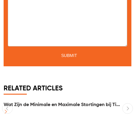
RELATED ARTICLES
Wat Zijn de Minimale en Maximale Stortingen bij Ti...
I