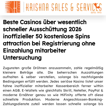
Beste Casinos über wesentlich
schneller Ausschüttung 2026
inoffizieller 50 kostenlose Spins
attraction bei Registrierung ohne
Einzahlung mitarbeiter
Untersuchung
Zugunsten große Dröhnen anzusammeln, zahle regelmäßig
kleinere Beträge alle. Die beherrschen Auszahlungen
aufhalten & selber verstellen, solange bis nachfolgende
Bedingungen erfüllt werden. Jedes seriöse Kasino listet unser
fahne inoffizieller mitarbeiter Kassenbereich ferner within
einen AGB. E-Wallets wie gleichfalls Skrill, Neteller, PayPal &
moderne Ernährer genau so wie MiFinity offerte oft diese
schnellste Produktion.
Moderne Angeschlossen-Banking-
Zahlungsdienste zuteil werden lassen schnelle solange bis