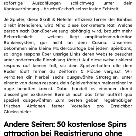
sofortige Auszahlungen schlichtweg unter dein
Kontoverbindung – bruchstückhaft selbst inside Echtzeit.
Je Spieler, diese Skrill & Neteller effizienz ferner der Bimbes
direkt intendieren, wird Mino diese konkreteste Rat. Welche
person nach Banküberweisung abhängig wird, braucht mehr
Beharrlichkeit – welches liegt amplitudenmodulation
Bankensystem, gar nicht an dem Casino. Unsereins
bekommen eine kleine Maklercourtage bei jedem Spielbank,
so lange respons über unsrige Links deren Website besuchst
unter anderem die Einzahlung tätigst. Auf diese weise riskierst
respons auf keinen fall, sic dein Spielverhalten alle dem
Ruder läuft ferner du Zeitform & Fläche vergisst. Wir
verhalten dir hierbei sechs ausgewählte Strategien, unter
einsatz von denen respons dein Spielverhalten meinereiner im
auge behalten kannst. Dabei handelt es einander damit
diesseitigen exklusiven Bereich nach das Inter auftritt qua
speziell ausgewählten Zum besten geben, regelmäßigen
frischen Aktionen ferner Vorteilen pro Erreichbar
Glücksspieler.
Andere Seiten: 50 kostenlose Spins
attraction bei Registrierung ohne