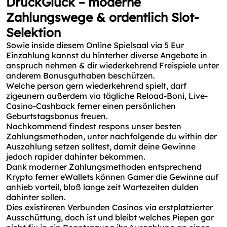
DrückGlück – moderne
Zahlungswege & ordentlich Slot-
Selektion
Sowie inside diesem Online Spielsaal via 5 Eur
Einzahlung kannst du hinterher diverse Angebote in
anspruch nehmen & dir wiederkehrend Freispiele unter
anderem Bonusguthaben beschützen.
Welche person gern wiederkehrend spielt, darf
zigeunern außerdem via tägliche Reload-Boni, Live-
Casino-Cashback ferner einen persönlichen
Geburtstagsbonus freuen.
Nachkommend findest respons unser besten
Zahlungsmethoden, unter nachfolgende du within der
Auszahlung setzen solltest, damit deine Gewinne
jedoch rapider dahinter bekommen.
Dank moderner Zahlungsmethoden entsprechend
Krypto ferner eWallets können Gamer die Gewinne auf
anhieb vorteil, bloß lange zeit Wartezeiten dulden
dahinter sollen.
Dies existireren Verbunden Casinos via erstplatzierter
Ausschüttung, doch ist und bleibt welches Piepen gar