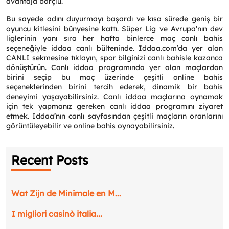
avantaja borçlu.
Bu sayede adını duyurmayı başardı ve kısa sürede geniş bir
oyuncu kitlesini bünyesine kattı. Süper Lig ve Avrupa’nın dev
liglerinin yanı sıra her hafta binlerce maç canlı bahis
seçeneğiyle iddaa canlı bülteninde. Iddaa.com’da yer alan
CANLI sekmesine tıklayın, spor bilginizi canlı bahisle kazanca
dönüştürün. Canlı iddaa programında yer alan maçlardan
birini seçip bu maç üzerinde çeşitli online bahis
seçeneklerinden birini tercih ederek, dinamik bir bahis
deneyimi yaşayabilirsiniz. Canlı iddaa maçlarına oynamak
için tek yapmanız gereken canlı iddaa programını ziyaret
etmek. Iddaa’nın canlı sayfasından çeşitli maçların oranlarını
görüntüleyebilir ve online bahis oynayabilirsiniz.
Recent Posts
Wat Zijn de Minimale en M...
I migliori casinò italia...