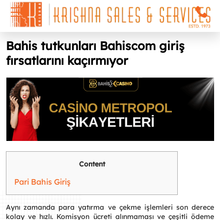
Bahis tutkunları Bahiscom giriş
fırsatlarını kaçırmıyor
Content
Pari Bahis Giriş
Aynı zamanda para yatırma ve çekme işlemleri son derece
kolay ve hızlı. Komisyon ücreti alınmaması ve çeşitli ödeme