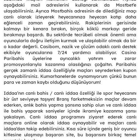
aşağıdaki mail adreslerini kullanarak da Mostbet’e
ulaşabilirsiniz. Ayrıca Mostbahis adresinin de dilediğiniz maçı
canlı olarak izleyerek heyecanınıza heyecan katıp daha
eğlenceli zaman geçirebilirsiniz. Rakiplerinin gerisinde
kalmayı bir kenara bırakın, birçok köklü markayı geride
bırakmayı başardı. Bu sektörde tecrübeli olmak önemli ama
oyuncularla doğru iletişim kurmak ve ulaşılabilir olmak da bir
o kadar değerli. Casibom, nazik ve çözüm odaklı canlı destek
ekibiyle oyuncularına 7/24 yardımcı olabiliyor. Casino
Paribahis üyelerine ayrıcalıklı yatırım ve zarar
promosyonlarıyla kazanma olasılığınızı çoğaltın. Paribahis
gerçek zamanlı iddaa özelliğiyle maçları seyrederken kupon
oynayabilirsiniz. Kumarhanelerde oynamıyorum çünkü bunun
para ve zaman kaybı olduğunu düşünüyorum!
Iddaa’nın canlı bahis / canlı iddaa özelliği ile spor heyecanını
bir üst seviyeye taşıyın! Branş farketmeksizin maçlar devam
ederken, anlık bahis yapma şansına sahip olun ve canlı iddaa
ile bahis yaparak saniyeler içinde ikramiye kazanma şansı
yakalayın. Canlı iddaa programını ziyaret ederek canlı
maçlara online olarak iddaa oynayabilir ve maçları canlı
iddaa’dan takip edebilirsiniz. Kısa süre içinde geniş bir oyuncu
kitlesine ulaşmayı başaran site, bu başarısını birkaç temel