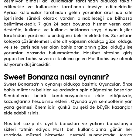
kesmiyor olması da kullanıcılar tarafından oldukça takdir
edilmekte ve kullanıcılar tarafından tavsiye edilmektedir.
Ayrıca kullanıcılar tarafından gelen yorumlar arasında site
içerisinde sürekli olarak yardım alınabileceği de bilhassa
belirtilmektedir. 7 gün 24 saat boyunca hizmet veren canlı
desteğin, kullanıcı ve kullanıcı haklarına saygı duyan kişiler
tarafından yardımcı olunduğunu belirtmektedirler. Sorunların
kolayca çözümlenmesi, site alt yapısının oldukça güzel olduğu
ve site içerisinde yer alan bahis oranlarının güzel olduğu ise
yorumlar arasında bulunmaktadır. Mostbet sitesine giriş
yapan her bahis severin ilk aklına gelen Mostbahis üye olmak
istiyorum düşüncesidir.
Sweet Bonanza nasıl oynanır?
Sweet Bonanza'nın oynanışı oldukça basittir. Oyuncular, önce
bahis miktarını belirler ve ardından spin düğmesine basarlar.
Sembollerin belirli kombinasyonlarını elde ettiğinizde,
kazançlarınız hesabınıza eklenir. Oyunda aynı sembollerin yan
yana gelmesi önemlidir, çünkü bu şekilde büyük kazançlar
elde edebilirsiniz.
Mostbet cazip ilk üyelik bonusları ve yatırım bonuslarıyla
sizleri tatmin ediyor. Most bet, kullanıcılarına günün her
saatinde müşteri hizmetleri desteği sunmaktadır. Ayrıca