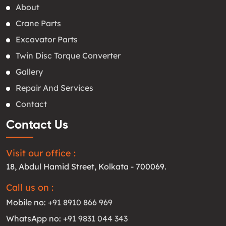
About
Crane Parts
Excavator Parts
Twin Disc Torque Converter
Gallery
Repair And Services
Contact
Contact Us
Visit our office :
18, Abdul Hamid Street, Kolkata - 700069.
Call us on :
Mobile no:
+91 8910 866 969
WhatsApp no:
+91 9831 044 343