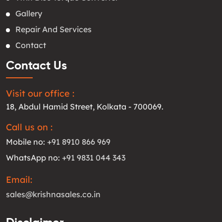
Gallery
Repair And Services
Contact
Contact Us
Visit our office :
18, Abdul Hamid Street, Kolkata - 700069.
Call us on :
Mobile no:
+91 8910 866 969
WhatsApp no:
+91 9831 044 343
Email:
sales@krishnasales.co.in