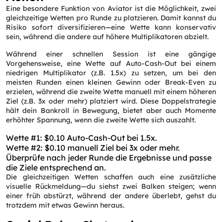
Eine besondere Funktion von Aviator ist die Möglichkeit, zwei
gleichzeitige Wetten pro Runde zu platzieren. Damit kannst du
Risiko sofort diversifizieren—eine Wette kann konservativ
sein, während die andere auf höhere Multiplikatoren abzielt.
Während einer schnellen Session ist eine gängige
Vorgehensweise, eine Wette auf Auto‑Cash‑Out bei einem
niedrigen Multiplikator (z.B. 1.5x) zu setzen, um bei den
meisten Runden einen kleinen Gewinn oder Break‑Even zu
erzielen, während die zweite Wette manuell mit einem höheren
Ziel (z.B. 3x oder mehr) platziert wird. Diese Doppelstrategie
hält dein Bankroll in Bewegung, bietet aber auch Momente
erhöhter Spannung, wenn die zweite Wette sich auszahlt.
Wette #1: $0.10 Auto‑Cash‑Out bei 1.5x.
Wette #2: $0.10 manuell Ziel bei 3x oder mehr.
Überprüfe nach jeder Runde die Ergebnisse und passe
die Ziele entsprechend an.
Die gleichzeitigen Wetten schaffen auch eine zusätzliche
visuelle Rückmeldung—du siehst zwei Balken steigen; wenn
einer früh abstürzt, während der andere überlebt, gehst du
trotzdem mit etwas Gewinn heraus.