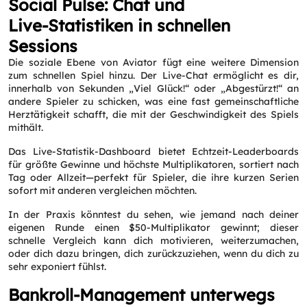
Social Pulse: Chat und
Live‑Statistiken in schnellen
Sessions
Die soziale Ebene von Aviator fügt eine weitere Dimension
zum schnellen Spiel hinzu. Der Live‑Chat ermöglicht es dir,
innerhalb von Sekunden „Viel Glück!“ oder „Abgestürzt!“ an
andere Spieler zu schicken, was eine fast gemeinschaftliche
Herztätigkeit schafft, die mit der Geschwindigkeit des Spiels
mithält.
Das Live‑Statistik‑Dashboard bietet Echtzeit‑Leaderboards
für größte Gewinne und höchste Multiplikatoren, sortiert nach
Tag oder Allzeit—perfekt für Spieler, die ihre kurzen Serien
sofort mit anderen vergleichen möchten.
In der Praxis könntest du sehen, wie jemand nach deiner
eigenen Runde einen $50‑Multiplikator gewinnt; dieser
schnelle Vergleich kann dich motivieren, weiterzumachen,
oder dich dazu bringen, dich zurückzuziehen, wenn du dich zu
sehr exponiert fühlst.
Bankroll‑Management unterwegs