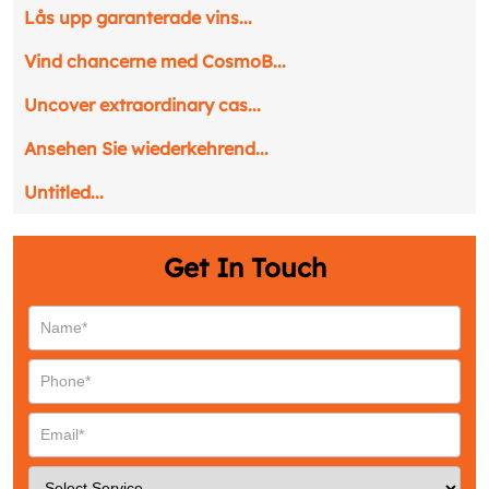
Lås upp garanterade vins...
Vind chancerne med CosmoB...
Uncover extraordinary cas...
Ansehen Sie wiederkehrend...
Untitled...
Get In Touch