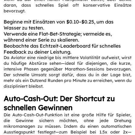
daran, dass schnelles Spiel oft konservative Einsätze
bevorzugt.
Beginne mit Einsätzen von $0.10–$0.25, um das
Wasser zu testen.
Verwende eine Flat‑Bet‑Strategie; vermeide es,
während einer Serie zu skalieren.
Beobachte das Echtzeit‑Leaderboard für schnelles
Feedback zu deiner Leistung.
Da Aviator eine niedrige bis mittlere Volatilität aufweist, wirst
du häufige Abstürze sehen—ideal für diejenigen, die kurze,
intensive Phasen gegenüber Marathon‑Sessions bevorzugen.
Der schnelle Umsatz sorgt dafür, dass du in der Lage bist,
mehr als ein Dutzend Runden pro Minute zu erreichen, wenn du
diszipliniert bleibst.
Auto‑Cash‑Out: Der Shortcut zu
schnellen Gewinnen
Die Auto‑Cash‑Out‑Funktion ist eine große Hilfe für Spieler,
die Gewinne sichern möchten, ohne jede Drehung
mikromanagen zu müssen. Indem du einen automatischen
Ausstiegspunkt festlegst—zum Beispiel bei 1.5x oder 2x—