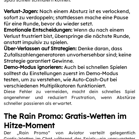
Spaß schnell schmälern können:
Verlust‑Jagen:
Nach einem Absturz ist es verlockend,
Request a CallBack
sofort zu verdoppeln; stattdessen mache eine Pause
Name
*
für eine Runde, bevor du wieder setzt.
Emotionale Entscheidungen:
Wenn du nach einem
Verlust frustriert bist, überspringe die nächste Runde,
anstatt impulsiv zu spielen.
Email
*
Über‑Verlassen auf Strategien:
Denke daran, dass
Zufallszahlengeneratoren unvorhersehbar sind; keine
Strategie garantiert Gewinne.
Phone
*
Demo‑Modus ignorieren:
Auch bei schnellen Spielen
solltest du Einstellungen zuerst im Demo‑Modus
testen, um zu verstehen, wie Auto‑Cash‑Out bei
Service
*
verschiedenen Multiplikatoren funktioniert.
Diese Fehler zu vermeiden, macht dein schnelles Spiel
angenehmer und reduziert Frustration, wenn Abstürze
schneller passieren als erwartet.
Message
*
The Rain Promo: Gratis‑Wetten im
Hitze‑Moment
Der „Rain Promo“ von Aviator verteilt gelegentlich
Gratis‑Wetten im Chat während des Spiels—ein unerwarteter