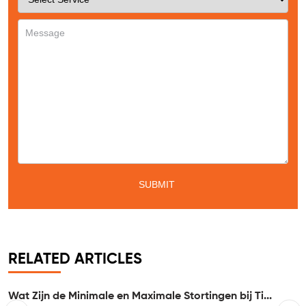
RELATED ARTICLES
Wat Zijn de Minimale en Maximale Stortingen bij Ti...
I