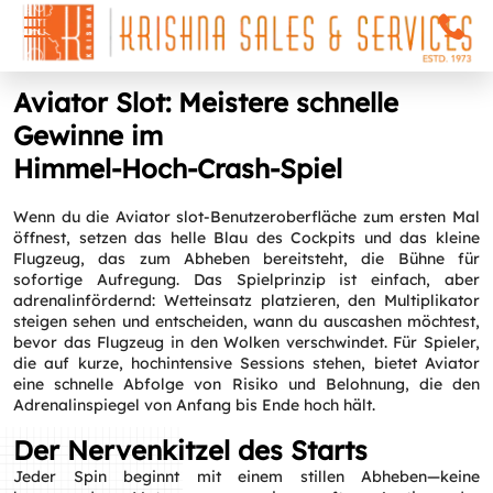
Aviator Slot: Meistere schnelle
Gewinne im
Himmel‑Hoch‑Crash‑Spiel
Wenn du die Aviator slot‑Benutzeroberfläche zum ersten Mal
öffnest, setzen das helle Blau des Cockpits und das kleine
Flugzeug, das zum Abheben bereitsteht, die Bühne für
sofortige Aufregung. Das Spielprinzip ist einfach, aber
adrenalinfördernd: Wetteinsatz platzieren, den Multiplikator
steigen sehen und entscheiden, wann du auscashen möchtest,
bevor das Flugzeug in den Wolken verschwindet. Für Spieler,
die auf kurze, hochintensive Sessions stehen, bietet Aviator
eine schnelle Abfolge von Risiko und Belohnung, die den
Adrenalinspiegel von Anfang bis Ende hoch hält.
Der Nervenkitzel des Starts
Jeder Spin beginnt mit einem stillen Abheben—keine