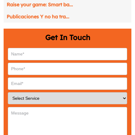
Raise your game: Smart ba...
Publicaciones Y no ha tra...
Get In Touch
Request a CallBack
Name
*
Email
*
Phone
*
Service
*