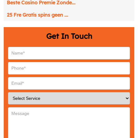
Beste Casino Premie Zonde...
25 Fre Gratis spins geen ...
Get In Touch
Request a CallBack
Name
*
Email
*
Phone
*
Service
*