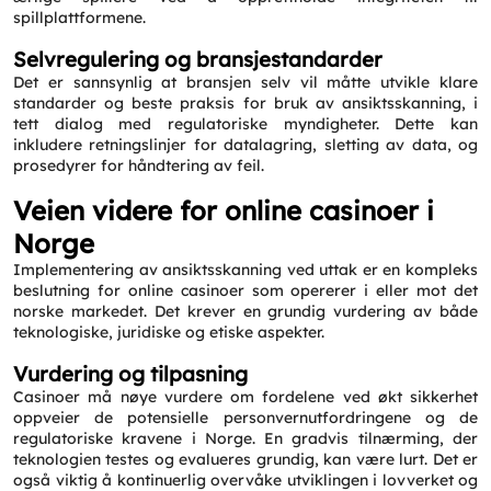
spillplattformene.
Selvregulering og bransjestandarder
Message
*
Det er sannsynlig at bransjen selv vil måtte utvikle klare
standarder og beste praksis for bruk av ansiktsskanning, i
tett dialog med regulatoriske myndigheter. Dette kan
inkludere retningslinjer for datalagring, sletting av data, og
prosedyrer for håndtering av feil.
Veien videre for online casinoer i
Norge
Implementering av ansiktsskanning ved uttak er en kompleks
beslutning for online casinoer som opererer i eller mot det
norske markedet. Det krever en grundig vurdering av både
teknologiske, juridiske og etiske aspekter.
Vurdering og tilpasning
Casinoer må nøye vurdere om fordelene ved økt sikkerhet
oppveier de potensielle personvernutfordringene og de
regulatoriske kravene i Norge. En gradvis tilnærming, der
teknologien testes og evalueres grundig, kan være lurt. Det er
også viktig å kontinuerlig overvåke utviklingen i lovverket og