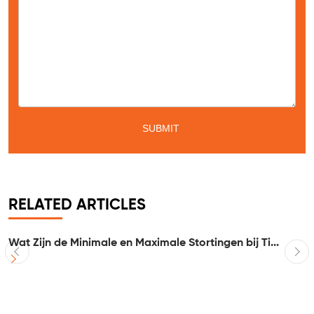
RELATED ARTICLES
Wat Zijn de Minimale en Maximale Stortingen bij Ti...
I