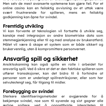
Men selv de mest avanserte systemene kan gjøre feil. For et
online casino kan en feilaktig avvisning av et uttak være
svært frustrerende for spilleren, mens en feilaktig
godkjenning kan åpne for svindel.
Fremtidig utvikling
Vi kan forvente at teknologien vil fortsette å utvikle seg,
kanskje med integrasjon av andre biometriske data som
stemmegjenkjenning eller til og med analyse av brukeratferd.
Målet vil være å skape et system som er både sikkert og
brukervennlig, uten å kompromittere personvernet.
Request a CallBack
Ansvarlig spill og sikkerhet
Name
*
Ansiktsskanning kan også spille en rolle i arbeidet for
ansvarlig spill. Ved å sikre at det er den faktiske spilleren som
Email
*
utfører transaksjoner, kan det bidra til å forhindre at
personer som er underlagt spillrestriksjoner, eller som har
selvutestengt seg, får tilgang til midler.
Phone
*
Forebygging av svindel
Sterkere identifiseringsmetoder er avgjørende for å
bekjempe svindel, noe som til syvende og sist gagner alle
Service
*
ærlige spillere ved å opprettholde integriteten til