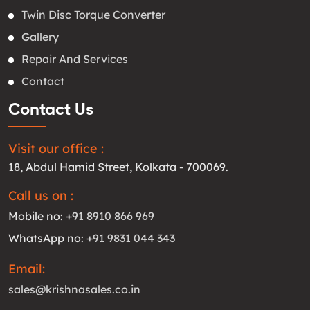
Twin Disc Torque Converter
Gallery
Repair And Services
Contact
Contact Us
Visit our office :
18, Abdul Hamid Street, Kolkata - 700069.
Call us on :
Mobile no:
+91 8910 866 969
WhatsApp no:
+91 9831 044 343
Email:
sales@krishnasales.co.in