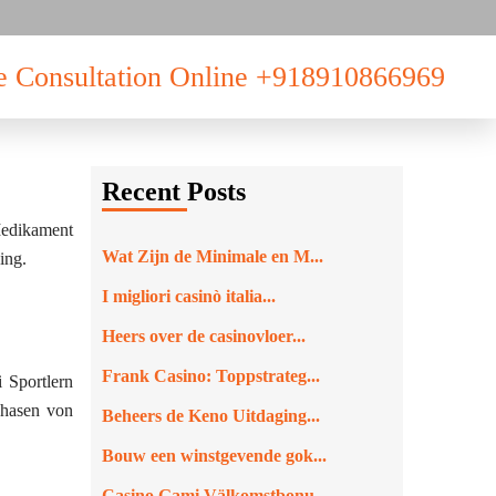
e Consultation Online
+918910866969
Recent Posts
Medikament
Wat Zijn de Minimale en M...
ing.
I migliori casinò italia...
Heers over de casinovloer...
Frank Casino: Toppstrateg...
 Sportlern
phasen von
Beheers de Keno Uitdaging...
Bouw een winstgevende gok...
Casino Gami Välkomstbonu...