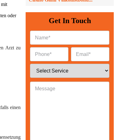
 mit
ten oder
Get In Touch
en Arzt zu
Back
falls einen
mensetzung