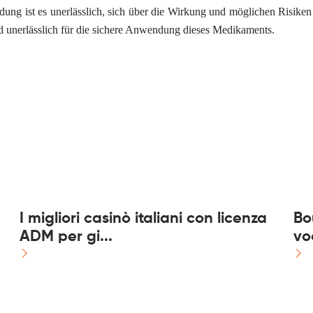
ung ist es unerlässlich, sich über die Wirkung und möglichen Risiken
Phone
*
ind unerlässlich für die sichere Anwendung dieses Medikaments.
Service
*
Message
*
I migliori casinò italiani con licenza
Bo
ADM per gi...
voo