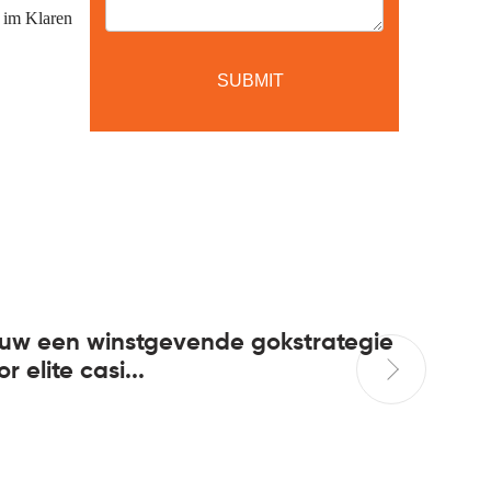
 im Klaren
uw een winstgevende gokstrategie
Casino 
r elite casi...
Strategi