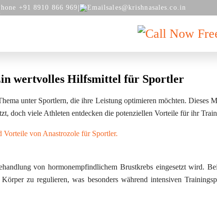
|
Phone +91 8910 866 969
sales@krishnasales.co.in
Fre
GALLERY
BLOG
CONTACT
n wertvolles Hilfsmittel für Sportler
hema unter Sportlern, die ihre Leistung optimieren möchten. Dieses 
 doch viele Athleten entdecken die potenziellen Vorteile für ihr Train
Vorteile von Anastrozole für Sportler.
ehandlung von hormonempfindlichem Brustkrebs eingesetzt wird. Bei
 Körper zu regulieren, was besonders während intensiven Trainings