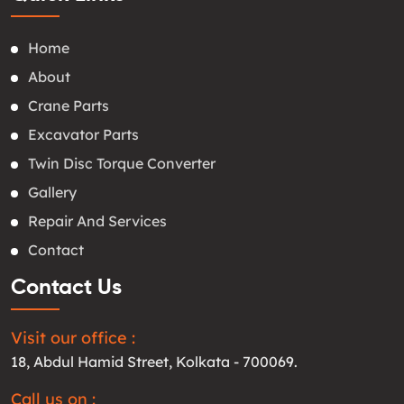
Home
About
Crane Parts
Excavator Parts
Twin Disc Torque Converter
Gallery
Repair And Services
Contact
Contact Us
Visit our office :
18, Abdul Hamid Street, Kolkata - 700069.
Call us on :