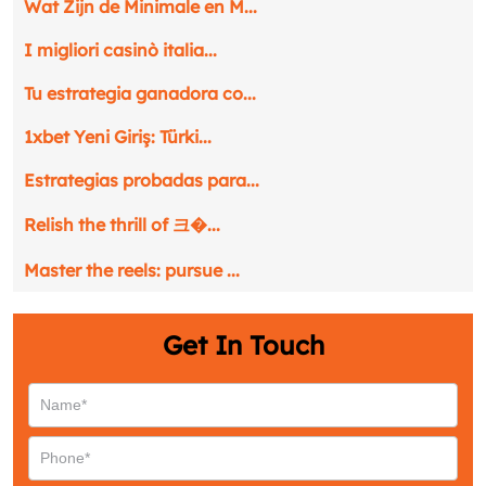
Wat Zijn de Minimale en M...
I migliori casinò italia...
Tu estrategia ganadora co...
1xbet Yeni Giriş: Türki...
Estrategias probadas para...
Relish the thrill of 크�...
Master the reels: pursue ...
Get In Touch