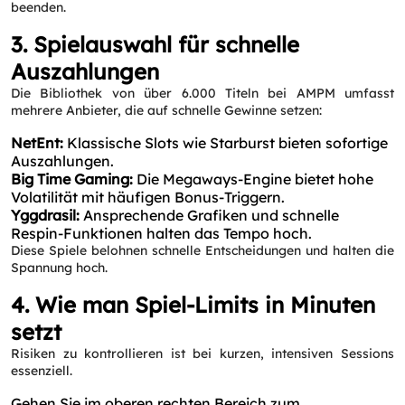
beenden.
3. Spielauswahl für schnelle
Auszahlungen
Die Bibliothek von über 6.000 Titeln bei AMPM umfasst
mehrere Anbieter, die auf schnelle Gewinne setzen:
NetEnt:
Klassische Slots wie Starburst bieten sofortige
Auszahlungen.
Big Time Gaming:
Die Megaways‑Engine bietet hohe
Volatilität mit häufigen Bonus‑Triggern.
Yggdrasil:
Ansprechende Grafiken und schnelle
Respin‑Funktionen halten das Tempo hoch.
Diese Spiele belohnen schnelle Entscheidungen und halten die
Spannung hoch.
4. Wie man Spiel‑Limits in Minuten
setzt
Risiken zu kontrollieren ist bei kurzen, intensiven Sessions
essenziell.
Gehen Sie im oberen rechten Bereich zum