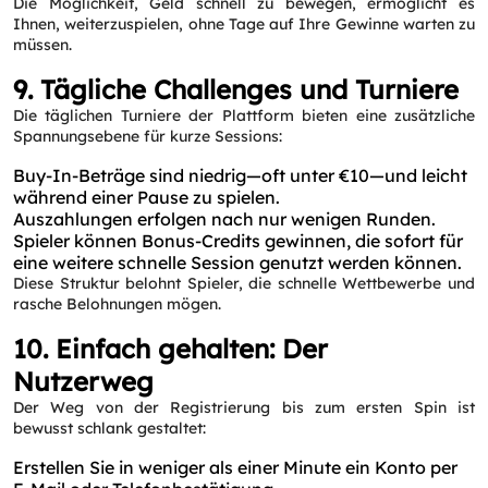
Die Möglichkeit, Geld schnell zu bewegen, ermöglicht es
Ihnen, weiterzuspielen, ohne Tage auf Ihre Gewinne warten zu
müssen.
9. Tägliche Challenges und Turniere
Die täglichen Turniere der Plattform bieten eine zusätzliche
Spannungsebene für kurze Sessions:
Buy‑In‑Beträge sind niedrig—oft unter €10—und leicht
während einer Pause zu spielen.
Auszahlungen erfolgen nach nur wenigen Runden.
Spieler können Bonus‑Credits gewinnen, die sofort für
Request a CallBack
eine weitere schnelle Session genutzt werden können.
Diese Struktur belohnt Spieler, die schnelle Wettbewerbe und
Name
*
rasche Belohnungen mögen.
10. Einfach gehalten: Der
Email
*
Nutzerweg
Der Weg von der Registrierung bis zum ersten Spin ist
bewusst schlank gestaltet:
Phone
*
Erstellen Sie in weniger als einer Minute ein Konto per