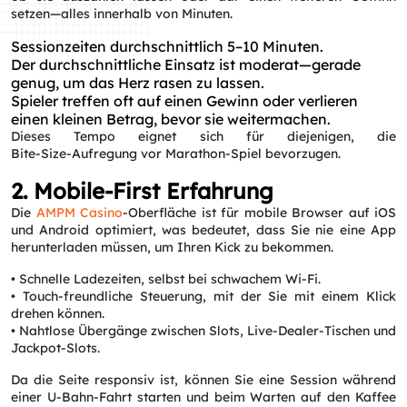
setzen—alles innerhalb von Minuten.
Sessionzeiten durchschnittlich 5–10 Minuten.
Der durchschnittliche Einsatz ist moderat—gerade
genug, um das Herz rasen zu lassen.
Spieler treffen oft auf einen Gewinn oder verlieren
einen kleinen Betrag, bevor sie weitermachen.
Dieses Tempo eignet sich für diejenigen, die
Bite‑Size‑Aufregung vor Marathon‑Spiel bevorzugen.
2. Mobile‑First Erfahrung
Die
AMPM Casino
‑Oberfläche ist für mobile Browser auf iOS
und Android optimiert, was bedeutet, dass Sie nie eine App
herunterladen müssen, um Ihren Kick zu bekommen.
• Schnelle Ladezeiten, selbst bei schwachem Wi‑Fi.
• Touch‑freundliche Steuerung, mit der Sie mit einem Klick
drehen können.
• Nahtlose Übergänge zwischen Slots, Live‑Dealer‑Tischen und
Jackpot‑Slots.
Da die Seite responsiv ist, können Sie eine Session während
einer U-Bahn‑Fahrt starten und beim Warten auf den Kaffee