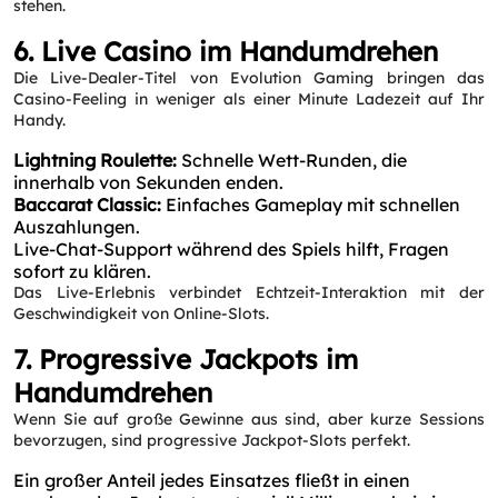
stehen.
6. Live Casino im Handumdrehen
Die Live‑Dealer‑Titel von Evolution Gaming bringen das
Casino‑Feeling in weniger als einer Minute Ladezeit auf Ihr
Handy.
Lightning Roulette:
Schnelle Wett‑Runden, die
innerhalb von Sekunden enden.
Baccarat Classic:
Einfaches Gameplay mit schnellen
Auszahlungen.
Live‑Chat‑Support während des Spiels hilft, Fragen
sofort zu klären.
Das Live‑Erlebnis verbindet Echtzeit‑Interaktion mit der
Geschwindigkeit von Online‑Slots.
7. Progressive Jackpots im
Handumdrehen
Wenn Sie auf große Gewinne aus sind, aber kurze Sessions
bevorzugen, sind progressive Jackpot‑Slots perfekt.
Ein großer Anteil jedes Einsatzes fließt in einen