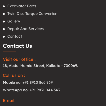
Excavator Parts
Twin Disc Torque Converter
Gallery
Repair And Services
Contact
Contact Us
Visit our office :
18, Abdul Hamid Street, Kolkata - 700069.
Call us on :
Mobile no:
+91 8910 866 969
WhatsApp no:
+91 9831 044 343
Email: