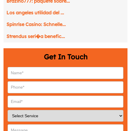
Brazino777: paquete sobre...
Los angeles utilidad del ...
Spinrise Casino: Schnelle...
Strendus seri�a benefic...
Get In Touch