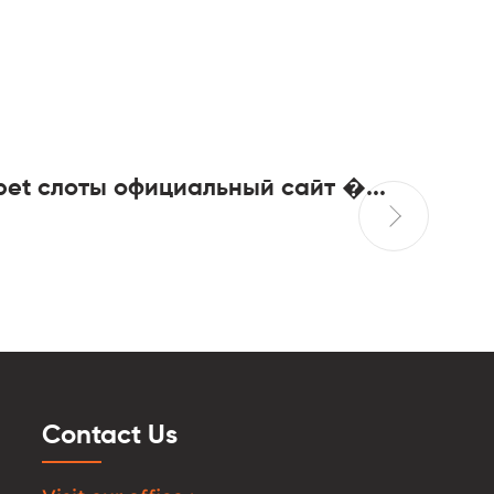
bet слоты официальный сайт �...
Spelklu
Ultimata
Contact Us