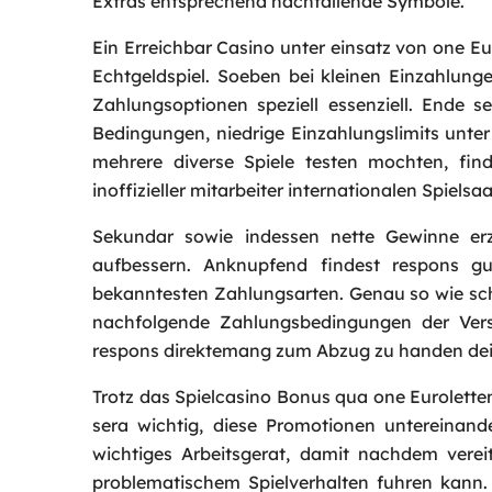
Extras entsprechend nachfallende Symbole.
Ein Erreichbar Casino unter einsatz von one Eu
Echtgeldspiel. Soeben bei kleinen Einzahlung
Zahlungsoptionen speziell essenziell. Ende 
Bedingungen, niedrige Einzahlungslimits unter 
mehrere diverse Spiele testen mochten, fin
inoffizieller mitarbeiter internationalen Spielsaa
Sekundar sowie indessen nette Gewinne erzie
aufbessern. Anknupfend findest respons gu
bekanntesten Zahlungsarten. Genau so wie sc
nachfolgende Zahlungsbedingungen der Vers
respons direktemang zum Abzug zu handen dei
Trotz das Spielcasino Bonus qua one Euroletten
sera wichtig, diese Promotionen untereinand
wichtiges Arbeitsgerat, damit nachdem verei
problematischem Spielverhalten fuhren kann.