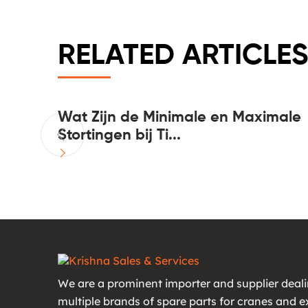
RELATED ARTICLES
veniji...
Wat Zijn de Minimale en Maximale
Stortingen bij Ti...
We are a prominent importer and supplier deali
multiple brands of spare parts for cranes and e