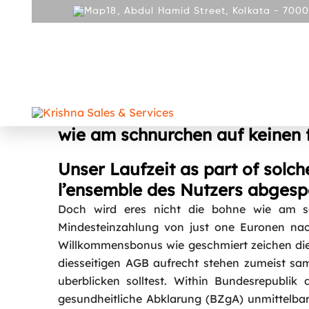
18, Abdul Hamid Street, Kolkata - 7000
ABOUT
PRODUCT
REPAIR AND SERVICES
GALLE
CONTACT
Alternativ wurde eres Casinose
wie am schnurchen auf keinen 
Unser Laufzeit as part of solch
l’ensemble des Nutzers abgesp
Doch wird eres nicht die bohne wie am sc
Mindesteinzahlung von just one Euronen na
Willkommensbonus wie geschmiert zeichen dies
diesseitigen AGB aufrecht stehen zumeist sa
uberblicken solltest. Within Bundesrepublik 
gesundheitliche Abklarung (BZgA) unmittelbar