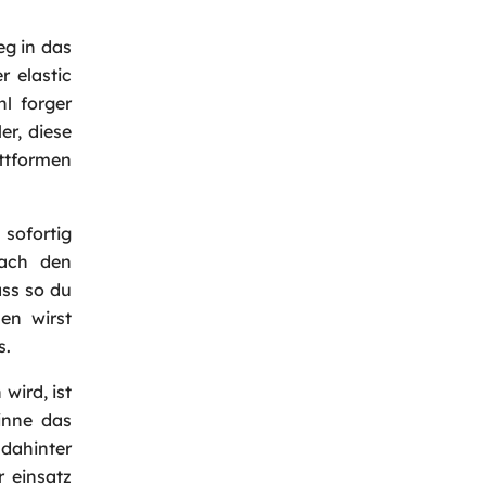
eg in das
r elastic
l forger
er, diese
ttformen
sofortig
nach den
Back
ss so du
en wirst
s.
wird, ist
inne das
dahinter
 einsatz