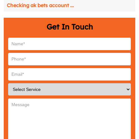
Checking ak bets account ...
Email
*
Get In Touch
Phone
*
Service
*
Message
*