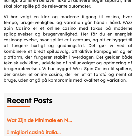
hurtigt. Spilleren behøver ikke at aktivere noget separat, men
skal blot spille på de relevante automater.
Vi har valgt en klar og moderne tilgang til casino, hvor
tempo, brugervenlighed og variation går hånd i hånd. Wizz
Spin Casino er et online casino med fokus på moderne
spiloplevelser og brugervenlighed. Her får du en energisk
casinooplevelse, hvor spillet er i centrum, og alt er bygget til
at fungere hurtigt og gnidningsfrit. Det gør vi ved at
kombinere et bredt spiludvalg, attraktive kampagner og en
platform, der fungerer stabilt i hverdagen. Det gælder både
teknisk udvikling, udvidelse af spiludvalget og optimering af
brugeroplevelsen. Vi har bygget Wizz Spin Casino til spillere,
der ønsker et online casino, der er let at forstå og nemt at
bruge, uden at gå på kompromis med kvalitet og variation.
Request a CallBack
Name
*
Recent Posts
Email
*
Wat Zijn de Minimale en M...
Phone
*
I migliori casinò italia...