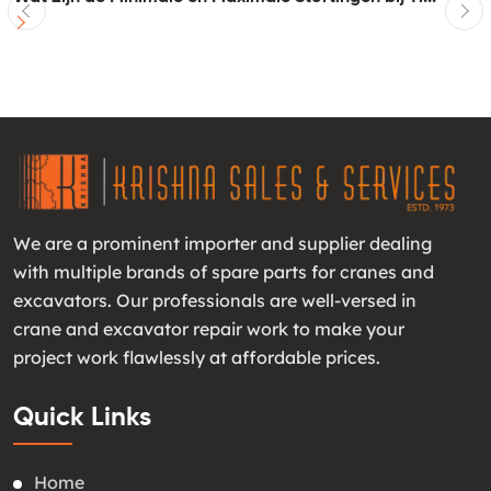
We are a prominent importer and supplier dealing
with multiple brands of spare parts for cranes and
excavators. Our professionals are well-versed in
crane and excavator repair work to make your
project work flawlessly at affordable prices.
Quick Links
Home