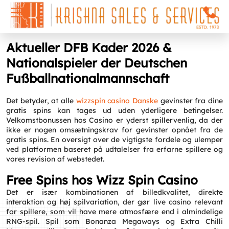
Aktueller DFB Kader 2026 &
Nationalspieler der Deutschen
Fußballnationalmannschaft
Det betyder, at alle
wizzspin casino Danske
gevinster fra dine
gratis spins kan tages ud uden yderligere betingelser.
Velkomstbonussen hos Casino er yderst spillervenlig, da der
ikke er nogen omsætningskrav for gevinster opnået fra de
gratis spins. En oversigt over de vigtigste fordele og ulemper
ved platformen baseret på udtalelser fra erfarne spillere og
vores revision af webstedet.
Free Spins hos Wizz Spin Casino
Det er især kombinationen af billedkvalitet, direkte
interaktion og høj spilvariation, der gør live casino relevant
for spillere, som vil have mere atmosfære end i almindelige
RNG-spil. Spil som Bonanza Megaways og Extra Chilli