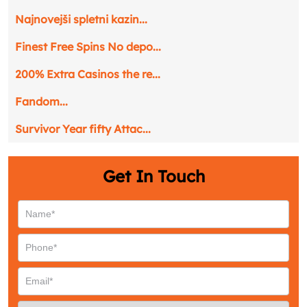
Najnovejši spletni kazin...
Service
*
Finest Free Spins No depo...
200% Extra Casinos the re...
Message
*
Fandom...
Survivor Year fifty Attac...
Get In Touch