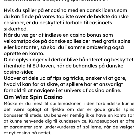
Hvis du spiller på et casino med en dansk licens som
du kan finde på vores topliste over de bedste danske
casinoer, er du beskyttet i forhold til casinoets
sikkerhed.
Når du vælger at indløse en casino bonus som
velkomstpakke på danske spillesider med gratis spins
eller kontanter, så skal du i samme ombæring også
oprette en konto.
Dine oplysninger vil derfor blive håndteret og beskyttet
i henhold til EU-loven, når de behandles på danske
casino-sider.
Udover at dele ud af tips og tricks, ønsker vi at gøre,
hvad vi kan for at sikre, at spillere har et ansvarligt
forhold til at navigere i et univers af casino online.
Om Wizz Spin Casino
Måske er du mest til spillemaskiner, i den forbindelse kunne
det være oplagt at tjekke om der er gode gratis spins
bonusser til stede. Du behøver nemlig ikke have en konto for
at kunne henvende dig til kundeservice. Kundesupport er ofte
et parameter som undervurderes af spillerne, når de vælger
et nyt casino på nettet.