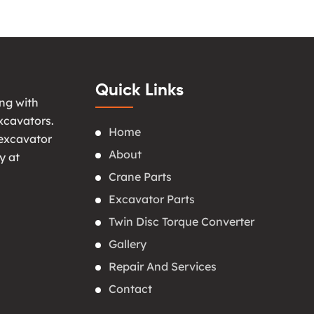
Quick Links
ng with
xcavators.
Home
 excavator
About
y at
Crane Parts
Excavator Parts
Twin Disc Torque Converter
Gallery
Repair And Services
Contact