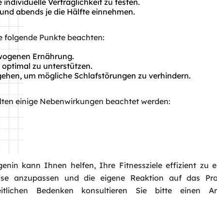
individuelle Verträglichkeit zu testen.
s und abends je die Hälfte einnehmen.
ie folgende Punkte beachten:
ewogenen Ernährung.
 optimal zu unterstützen.
ehen, um mögliche Schlafstörungen zu verhindern.
ollten einige Nebenwirkungen beachtet werden:
nin kann Ihnen helfen, Ihre Fitnessziele effizient zu e
Request a Call
eise anzupassen und die eigene Reaktion auf das Pr
Name
*
itlichen Bedenken konsultieren Sie bitte einen A
Email
*