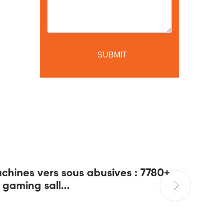
chines vers sous abusives : 7780+
Site de 
 gaming sall...
champio