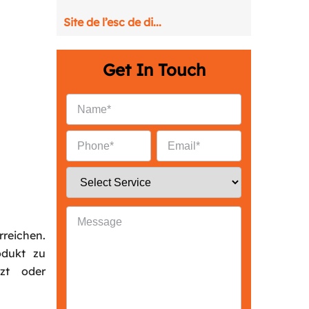
Site de l’esc de di...
Get In Touch
rreichen.
Back
odukt zu
rzt oder