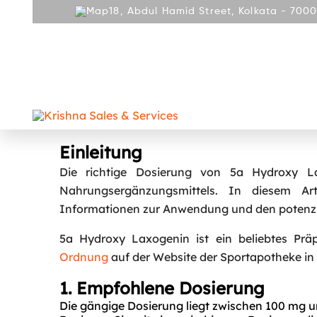
18, Abdul Hamid Street, Kolkata - 7000
ABOUT
PRODUCT
REPAIR AND SERVICES
GALLE
CONTACT
5a Hydroxy Laxogenin Peptid-
Einleitung
Die richtige Dosierung von 5a Hydroxy La
Nahrungsergänzungsmittels. In diesem Ar
Informationen zur Anwendung und den potenzie
5a Hydroxy Laxogenin ist ein beliebtes Prä
Ordnung
auf der Website der Sportapotheke in 
1. Empfohlene Dosierung
Die gängige Dosierung liegt zwischen 100 mg u