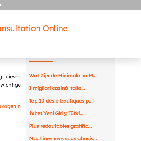
in
nsultation Online
Recent Posts
Wat Zijn de Minimale en M...
g dieses
wichtige
I migliori casinò italia...
Top 10 des e-boutiques p...
axogenin
1xbet Yeni Giriş: Türki...
Plus redoutables gratific...
Machines vers sous abusiv...