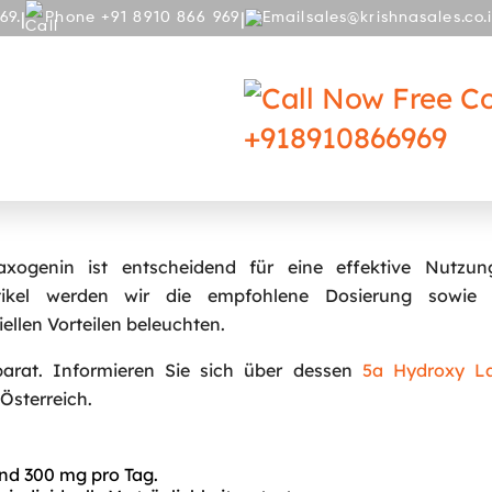
|
|
69.
Phone +91 8910 866 969
sales@krishnasales.co.
RY
BLOG
Free Co
+918910866969
Dosierung
xogenin ist entscheidend für eine effektive Nutzun
tikel werden wir die empfohlene Dosierung sowie 
llen Vorteilen beleuchten.
parat. Informieren Sie sich über dessen
5a Hydroxy L
Österreich.
nd 300 mg pro Tag.