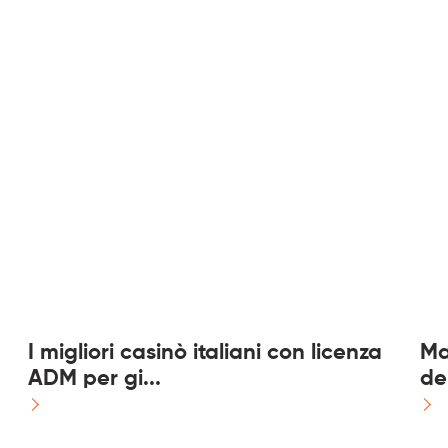
Phone
*
Service
*
Message
*
I migliori casinò italiani con licenza
Ma
ADM per gi...
de