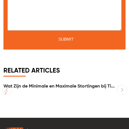
RELATED ARTICLES
Wat Zijn de Minimale en Maximale Stortingen bij Ti...
I