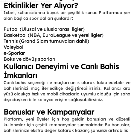
Etkinlikler Yer Alıyor?
1xbet, kullanıcılarına büyük bir çeşitlilik sunar. Platformda yer
alan başlıca spor dalları şunlardır:
Futbol (Ulusal ve uluslararası ligler)
Basketbol (NBA, EuroLeague ve yerel ligler)
Tennis (Grand Slam turnuvaları dahil)
Voleybol
e-Sporlar
Boks ve dövüş sporları
Kullanıcı Deneyimi ve Canlı Bahis
İmkanları
Canlı bahis seçeneği ile maçları anlık olarak takip edebilir ve
bahislerinizi maç ilerledikçe değiştirebilirsiniz. Kullanıcı ara
yüzü oldukça hızlı ve mobil cihazlarla uyumlu olduğu için saha
dışındayken bile kolayca erişim sağlayabilirsiniz.
Bonuslar ve Kampanyalar
Platform, yeni üyeler için hoş geldin bonusları ve düzenli
kullanıcılar için çeşitli kampanyalar sunmaktadır. Bu bonuslar,
bahislerinize ekstra değer katarak kazanç şansınızı artırabilir.