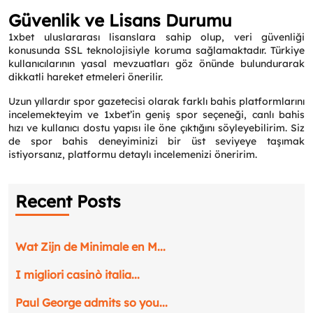
Güvenlik ve Lisans Durumu
1xbet uluslararası lisanslara sahip olup, veri güvenliği
konusunda SSL teknolojisiyle koruma sağlamaktadır. Türkiye
kullanıcılarının yasal mevzuatları göz önünde bulundurarak
dikkatli hareket etmeleri önerilir.
Uzun yıllardır spor gazetecisi olarak farklı bahis platformlarını
incelemekteyim ve 1xbet’in geniş spor seçeneği, canlı bahis
hızı ve kullanıcı dostu yapısı ile öne çıktığını söyleyebilirim. Siz
de spor bahis deneyiminizi bir üst seviyeye taşımak
istiyorsanız, platformu detaylı incelemenizi öneririm.
Recent Posts
Wat Zijn de Minimale en M...
I migliori casinò italia...
Paul George admits so you...