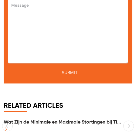
Service
*
Message
*
RELATED ARTICLES
Wat Zijn de Minimale en Maximale Stortingen bij Ti...
I