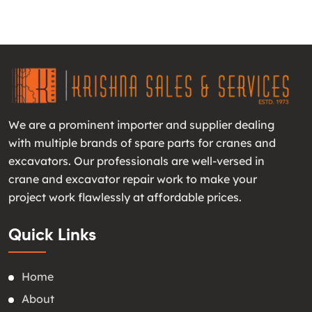
We are a prominent importer and supplier dealing
with multiple brands of spare parts for cranes and
excavators. Our professionals are well-versed in
crane and excavator repair work to make your
project work flawlessly at affordable prices.
Quick Links
Home
About