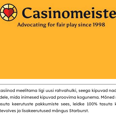
Request a Call
Name
*
Email
*
Phone
*
Service
*
Message
*
ikasiinod meelitama ligi uusi rahvahulki, seega kipuvad n
udele, mida inimesed kipuvad proovima kogunema. Mõned
uta keerutuste pakkumiste sees, leidke 100% tasuta k
Revolves ja lisakeerutused mängus Starburst.