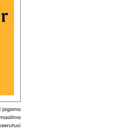
Back
ad jagama
 maailma
eerutusi