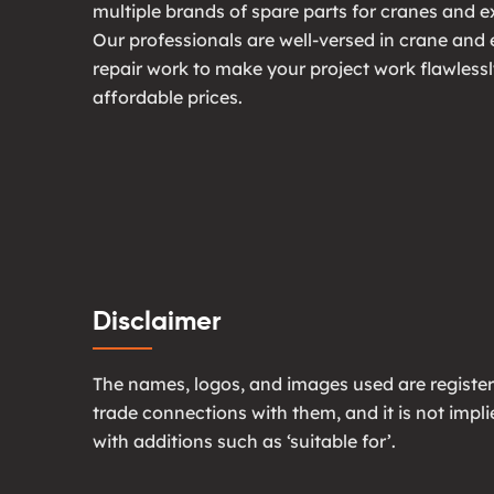
multiple brands of spare parts for cranes and e
Our professionals are well-versed in crane and
repair work to make your project work flawlessl
affordable prices.
Disclaimer
The names, logos, and images used are register
trade connections with them, and it is not imp
with additions such as ‘suitable for’.