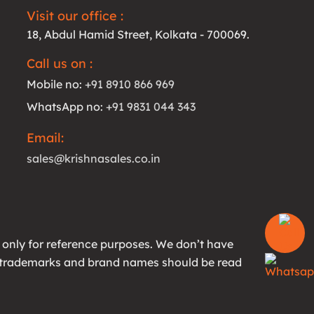
Visit our office :
18, Abdul Hamid Street, Kolkata - 700069.
Call us on :
Mobile no:
+91 8910 866 969
WhatsApp no:
+91 9831 044 343
Email:
sales@krishnasales.co.in
 only for reference purposes. We don’t have
All trademarks and brand names should be read