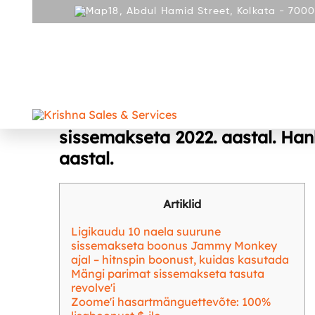
18, Abdul Hamid Street, Kolkata - 7000
ABOUT
PRODUCT
REPAIR AND SERVICES
GALLE
CONTACT
100% tasuta hitnspin boonust,
sissemakseta 2022. aastal. Ha
aastal.
Artiklid
Ligikaudu 10 naela suurune
sissemakseta boonus Jammy Monkey
ajal – hitnspin boonust, kuidas kasutada
Mängi parimat sissemakseta tasuta
revolve'i
Zoome'i hasartmänguettevõte: 100%