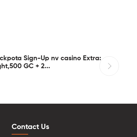
ckpota Sign-Up nv casino Extra:
Sensibl
ght,500 GC + 2...
Preparat
Contact Us