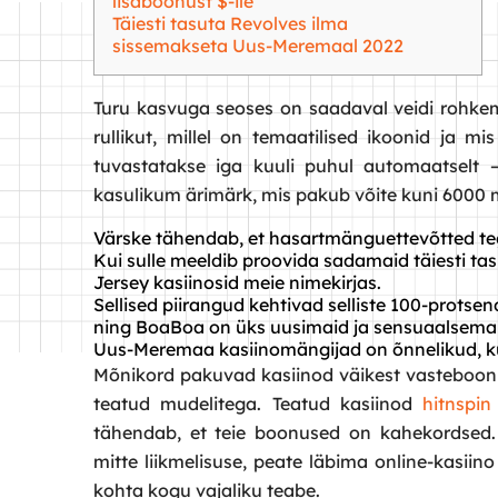
lisaboonust $-ile
Täiesti tasuta Revolves ilma
sissemakseta Uus-Meremaal 2022
Turu kasvuga seoses on saadaval veidi rohke
rullikut, millel on temaatilised ikoonid ja 
tuvastatakse iga kuuli puhul automaatselt 
kasulikum ärimärk, mis pakub võite kuni 6000 
Värske tähendab, et hasartmänguettevõtted teg
Kui sulle meeldib proovida sadamaid täiesti t
Jersey kasiinosid meie nimekirjas.
Sellised piirangud kehtivad selliste 100-protsen
ning BoaBoa on üks uusimaid ja sensuaalsemai
Uus-Meremaa kasiinomängijad on õnnelikud, ku
Mõnikord pakuvad kasiinod väikest vasteboonu
teatud mudelitega. Teatud kasiinod
hitnspi
tähendab, et teie boonused on kahekordsed.
mitte liikmelisuse, peate läbima online-kasiin
kohta kogu vajaliku teabe.