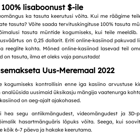
100% lisaboonust $-ile
eomängus ka tasuta keerutusi võita. Kui me räägime teil
e tasuta? Võite saada tervituskingituse 100% tasuta mün
õimalusi tasuta müntide kogumiseks, kui teile meeldib.
ärtus on 0,25 dollarit. Eriti online-kasiinod pakuvad l
a reeglite kohta. Mõned online-kasiinod lasevad teil om
ed on tasuta, ilma et oleks vaja panustada!
sissemakseta Uus-Meremaal 2022
e kogumiseks kontrollisin enne iga kasiino arvustuse ki
an analüüsida uusimaid üksikasju mängija vaatenurga koht
 kasiinod on aeg-ajalt ajakohased.
ii hea segu antiikmängudest, videomängudest ja 3D-po
malik hasartmänguäris lõpuks võita. Seega, kui soovi
e kõik 6-7 päeva ja hakake keerutama.