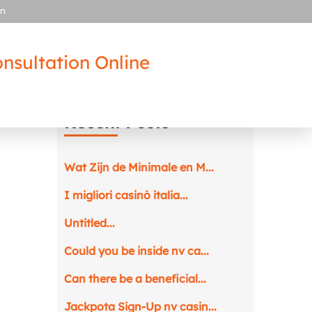
in
nsultation Online
Recent Posts
Wat Zijn de Minimale en M...
I migliori casinò italia...
Untitled...
Could you be inside nv ca...
Can there be a beneficial...
Jackpota Sign-Up nv casin...