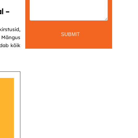
l –
irstusid,
d. Mängus
idab kõik