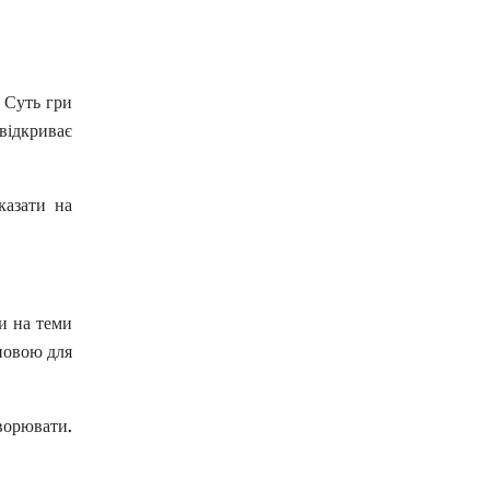
. Суть гри
відкриває
казати на
и на теми
сновою для
ворювати.