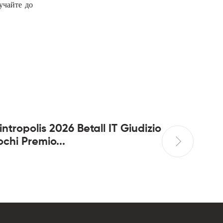
учайте до
intropolis 2026 Betall IT Giudizio
BeepBee
ochi Premio...
app z br