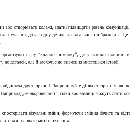
Phone
*
Service
*
ти або створювати колажі, здатні підвищити рівень комунікації
жен учасник додає одну деталь до загального зображення. Це 
.
Message
*
організувати гру “Знайди помилку”, де учасники повинні в
 до деталей, але й заохочує до вивчення мистецької історії.
овідником для творчості. Запропонуйте дітям створити малюнк
 Наприклад, кольорове листя, гілки або камінці можуть стати о
 спостерігати візуальні зміни, формуючи вміння бачити та відт
олить захоплювати миті натхнення.