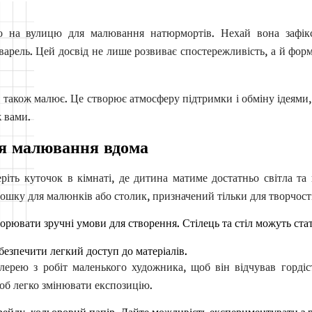
о на вулицю для малювання натюрмортів. Нехай вона зафік
варель. Цей досвід не лише розвиває спостережливість, а й фор
м’я також малює. Це створює атмосферу підтримки і обміну ідеями,
ж вами.
ля малювання вдома
ріть куточок в кімнаті, де дитина матиме достатньо світла та 
ошку для малюнків або столик, призначений тільки для творчості
ворювати зручні умови для створення. Стілець та стіл можуть ста
абезпечити легкий доступ до матеріалів.
лерею з робіт маленького художника, щоб він відчував гордіст
об легко змінювати експозицію.