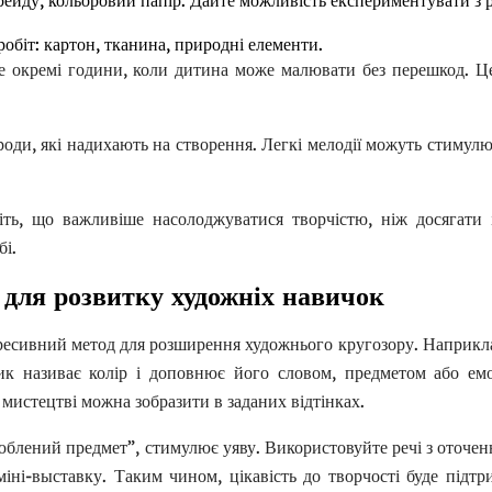
крейду, кольоровий папір. Дайте можливість експериментувати з 
робіт: картон, тканина, природні елементи.
те окремі години, коли дитина може малювати без перешкод. Ц
оди, які надихають на створення. Легкі мелодії можуть стимулю
жіть, що важливіше насолоджуватися творчістю, ніж досягати 
бі.
 для розвитку художніх навичок
Request a Call
огресивний метод для розширення художнього кругозору. Наприкл
Name
*
ник називає колір і доповнює його словом, предметом або ем
 мистецтві можна зобразити в заданих відтінках.
Email
*
блений предмет”, стимулює уяву. Використовуйте речі з оточенн
іні-выставку. Таким чином, цікавість до творчості буде підтр