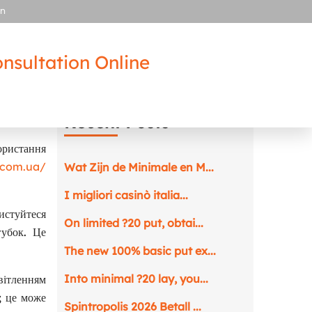
in
nsultation Online
Recent Posts
ористання
s.com.ua/
Wat Zijn de Minimale en M...
I migliori casinò italia...
истуйтеся
On limited ?20 put, obtai...
губок. Це
The new 100% basic put ex...
Into minimal ?20 lay, you...
вітленням
; це може
Spintropolis 2026 Betall ...