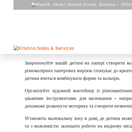
18, Abdul Hamid Street, Kolkata - 7000
ABOUT
PRODUCT
REPAIR AND SERVICES
GALLE
CONTACT
Способи залучення дітей до мал
Запропонуйте вашій дитині на папері створити кол
різноколірних паперових вирізок спонукає до креат
дитина вчиться комбінувати форми та кольори.
Організуйте художній контейнер із різноманітни
цікавими інструментами для малювання – наприк
допоможе розвинути моторику та створити незвичні
Установіть малювальну зону в домі, де дитина може
та з можливістю залишати роботи на видному місц