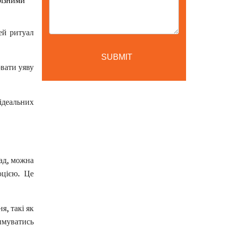
різними
ей ритуал
вати уяву
ідеальних
Back
ад, можна
оцією. Це
я, такі як
имуватись