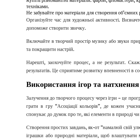
Купіть різноманітні матеріали: фарби, фломастери, 
техніками.
Не забувайте про матеріали для створення об’ємних 
Організуйте час для художньої активності. Визнач
допоможе створити звичку.
Включайте в творчий простір музику або звуки прир
та покращити настрій.
Нарешті, заохочуйте процес, а не результат. Ска
результатів. Це сприятиме розвитку впевненості в со
Використання ігор та натхнення
Залучення до творчого процесу через ігри – це пр
грати в гру “Асоціації кольорів”, де кожен учас
спонукає до думок про те, які елементи в природі чи
Створення простих завдань, як-от “намалюй свій улю
іграшки або природні матеріали, щоб влаштувати м