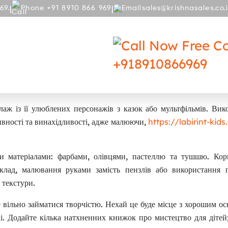
|
|
69.
Phone +91 8910 866 969
sales@krishnasales.co.
RY
BLOG
Free Co
+918910866969
ювання щодня та їх користь
аж із її улюблених персонажів з казок або мультфільмів. Вик
ивності та винахідливості, адже малюючи,
https://labirint-kid
ми матеріалами: фарбами, олівцями, пастеллю та тушшю. Кор
лад, малювання руками замість пензлів або використання 
 текстури.
 вільно займатися творчістю. Нехай це буде місце з хорошим ос
і. Додайте кілька натхненних книжок про мистецтво для дітей