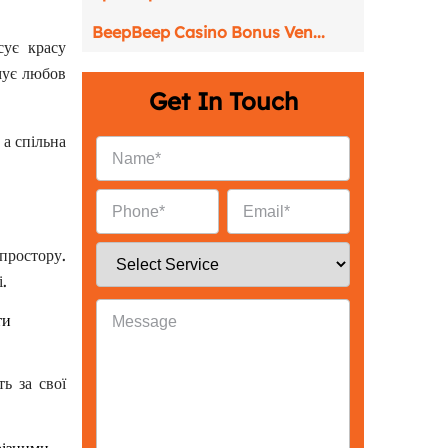
BeepBeep Casino Bonus Ven...
сує красу
мує любов
Get In Touch
 а спільна
простору.
.
ти
ь за свої