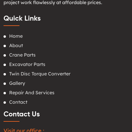
project work flawlessly at affordable prices.
Quick Links
Home
About
Crane Parts
Excavator Parts
Twin Disc Torque Converter
Gallery
Repair And Services
Contact
Contact Us
Visit our office :