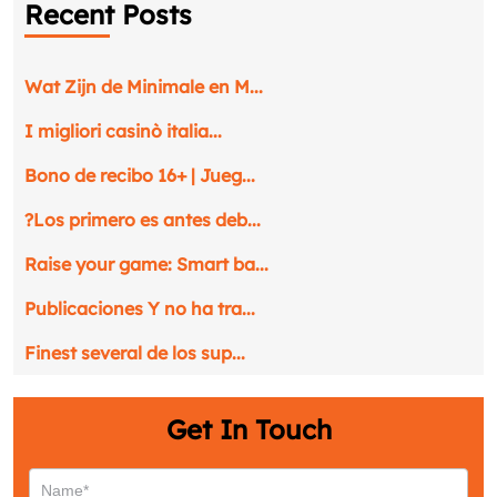
Recent Posts
Wat Zijn de Minimale en M...
I migliori casinò italia...
Bono de recibo 16+ | Jueg...
?Los primero es antes deb...
Raise your game: Smart ba...
Publicaciones Y no ha tra...
Finest several de los sup...
Get In Touch