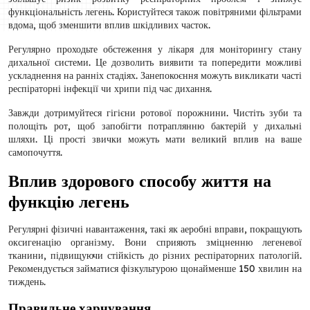
функціональність легень. Користуйтеся також повітряними фільтрами
вдома, щоб зменшити вплив шкідливих часток.
Регулярно проходьте обстеження у лікаря для моніторингу стану
дихальної системи. Це дозволить виявити та попередити можливі
ускладнення на ранніх стадіях. Занепокоєння можуть викликати часті
респіраторні інфекції чи хрипи під час дихання.
Завжди дотримуйтеся гігієни ротової порожнини. Чистіть зуби та
полощіть рот, щоб запобігти потраплянню бактерій у дихальні
шляхи. Ці прості звички можуть мати великий вплив на ваше
самопочуття.
Вплив здорового способу життя на
функцію легень
Регулярні фізичні навантаження, такі як аеробні вправи, покращують
оксигенацію організму. Вони сприяють зміцненню легеневої
тканини, підвищуючи стійкість до різних респіраторних патологій.
Рекомендується займатися фізкультурою щонайменше 150 хвилин на
тиждень.
Правильне харчування