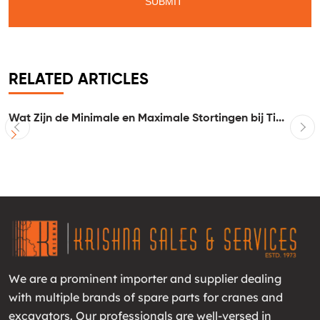
RELATED ARTICLES
Wat Zijn de Minimale en Maximale Stortingen bij Ti...
I
We are a prominent importer and supplier dealing
with multiple brands of spare parts for cranes and
excavators. Our professionals are well-versed in