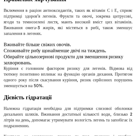
Включення в раціон антиоксидантів, таких як вітамін С і Е, сприяє
підтримці здоров’я легенів. Фрукти та овочі, зокрема цитрусові,
ягоди та темнозелені листя, мають високий вміст цих вітамінів.
Вживання омега-3 жирів, які містяться в рибі, також зменшує
запалення в легенях.
Вживайте більше свіжих овочів.
Споживайте рибу щонайменше двічі на тиждень.
Обирайте цільнозернові продукти для зменшення ризику
захворювань.
Куріння є головним фактором ризику для легенів. Відмова від
тютюну позитивно впливає на функцію органів дихання. Протягом
одного року після скасування куріння, ризик серйозних порушень
зменшується на 50%.
Дієвість гідратації
Належна гідратація необхідна для підтримки слизової оболонки
дихальних шляхів. Вживання достатньої кількості води, близько 2
літрів на день, допомагає утримувати вологість легень та запобігає їх
подразненню.