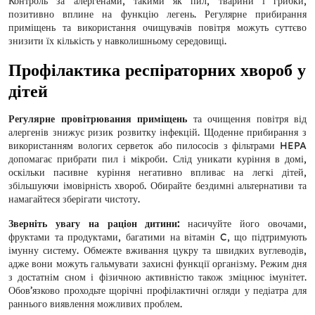
Контроль за алергенами, такими як пил, тварини і грибки,
позитивно вплине на функцію легень. Регулярне прибирання
приміщень та використання очищувачів повітря можуть суттєво
знизити їх кількість у навколишньому середовищі.
Профілактика респіраторних хвороб у
дітей
Регулярне провітрювання приміщень
та очищення повітря від
алергенів знижує ризик розвитку інфекцій. Щоденне прибирання з
використанням вологих серветок або пилососів з фільтрами HEPA
допомагає прибрати пил і мікроби. Слід уникати куріння в домі,
оскільки пасивне куріння негативно впливає на легкі дітей,
збільшуючи імовірність хвороб. Обирайте бездимні альтернативи та
намагайтеся зберігати чистоту.
Зверніть увагу на раціон дитини:
насичуйте його овочами,
фруктами та продуктами, багатими на вітамін C, що підтримують
імунну систему. Обмежте вживання цукру та швидких вуглеводів,
адже вони можуть гальмувати захисні функції організму. Режим дня
з достатнім сном і фізичною активністю також зміцнює імунітет.
Обов’язково проходьте щорічні профілактичні огляди у педіатра для
раннього виявлення можливих проблем.