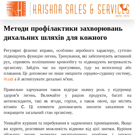
Методи профілактики захворювань
дихальних шляхів для кожного
Регулярні фізичні вправи, особливо аеробного характеру, суттєво
підвищують функцію легень. Тренування, які забезпечують активний
рух, сприяють поліпшенню кровообігу та підвищують витривалість
організму. Зайдіть час на прогулянки, їзду на велосипеді або
плавання. Це допоможе не лише зміцнити серцево-судинну систему,
in.ua
а й активізувати дихальні м’язи.
Правильне харчування також відіграє значну роль у підтримці
здоров’я легень. Включайте у раціон продукти, багаті на
антиоксиданти, такі як ягоди, горіхи, а також овочі, що містять
вітамін C. Ці елементи допомагають знизити запалення та
покращити загальний стан організму.
Уникайте куріння та перебування в задимлених приміщеннях. Якщо
ви курите, розгляньте можливість відмови від цієї звички. Куріння
збільшує ризик розвитку респіраторних проблем і знижує