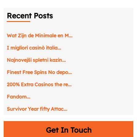
Recent Posts
Wat Zijn de Minimale en M...
Request a CallBack
Name
*
I migliori casinò italia...
Najnovejši spletni kazin...
Email
*
Finest Free Spins No depo...
200% Extra Casinos the re...
Phone
*
Fandom...
Service
*
Survivor Year fifty Attac...
Get In Touch
Message
*