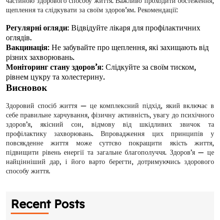
частиною здорового способу життя. Важливо проходити обстеження,
щеплення та слідкувати за своїм здоров’ям. Рекомендації:
Регулярні огляди
: Відвідуйте лікаря для профілактичних
оглядів.
Вакцинація
: Не забувайте про щеплення, які захищають від
різних захворювань.
Моніторинг стану здоров’я
: Слідкуйте за своїм тиском,
рівнем цукру та холестерину.
Висновок
Здоровий спосіб життя — це комплексний підхід, який включає в
себе правильне харчування, фізичну активність, увагу до психічного
здоров’я, якісний сон, відмову від шкідливих звичок та
профілактику захворювань. Впровадження цих принципів у
повсякденне життя може суттєво покращити якість життя,
підвищити рівень енергії та загальне благополуччя. Здоров’я — це
Request a CallBack
найцінніший дар, і його варто берегти, дотримуючись здорового
Name
*
способу життя.
Email
*
Recent Posts