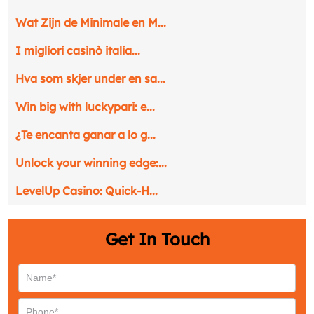
Phone
*
Wat Zijn de Minimale en M...
I migliori casinò italia...
Service
*
Hva som skjer under en sa...
Win big with luckypari: e...
Message
*
¿Te encanta ganar a lo g...
Unlock your winning edge:...
LevelUp Casino: Quick‑H...
Get In Touch