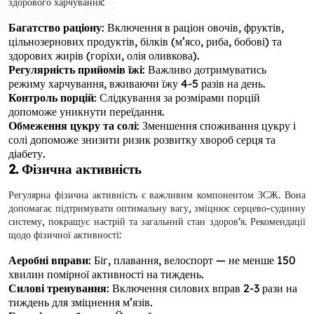
здорового харчування:
Багатство раціону
: Включення в раціон овочів, фруктів,
цільнозернових продуктів, білків (м’ясо, риба, бобові) та
здорових жирів (горіхи, олія оливкова).
Регулярність прийомів їжі
: Важливо дотримуватись
режиму харчування, вживаючи їжу 4-5 разів на день.
Контроль порцій
: Слідкування за розмірами порцій
допоможе уникнути переїдання.
Обмеження цукру та солі
: Зменшення споживання цукру і
солі допоможе знизити ризик розвитку хвороб серця та
діабету.
2. Фізична активність
Регулярна фізична активність є важливим компонентом ЗСЖ. Вона
допомагає підтримувати оптимальну вагу, зміцнює серцево-судинну
систему, покращує настрій та загальний стан здоров’я. Рекомендації
щодо фізичної активності:
Аеробні вправи
: Біг, плавання, велоспорт — не менше 150
хвилин помірної активності на тиждень.
Силові тренування
: Включення силових вправ 2-3 рази на
тиждень для зміцнення м’язів.