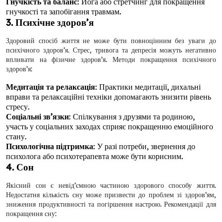
Гнучкість та баланс
: Йога або стретчинг для покращення
гнучкості та запобігання травмам.
3. Психічне здоров’я
Здоровий спосіб життя не може бути повноцінним без уваги до
психічного здоров’я. Стрес, тривога та депресія можуть негативно
впливати на фізичне здоров’я. Методи покращення психічного
здоров’я:
Медитація та релаксація
: Практики медитації, дихальні
вправи та релаксаційні техніки допомагають знизити рівень
стресу.
Соціальні зв’язки
: Спілкування з друзями та родиною,
участь у соціальних заходах сприяє покращенню емоційного
стану.
Психологічна підтримка
: У разі потреби, звернення до
психолога або психотерапевта може бути корисним.
4. Сон
Якісний сон є невід’ємною частиною здорового способу життя.
Недостатня кількість сну може призвести до проблем зі здоров’ям,
зниження продуктивності та погіршення настрою. Рекомендації для
покращення сну: