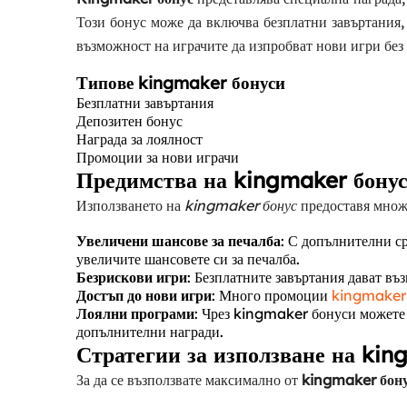
Този бонус може да включва безплатни завъртания,
възможност на играчите да изпробват нови игри без 
Типове kingmaker бонуси
Безплатни завъртания
Депозитен бонус
Награда за лоялност
Промоции за нови играчи
Предимства на kingmaker бону
Използването на
kingmaker бонус
предоставя множ
Увеличени шансове за печалба
: С допълнителни ср
увеличите шансовете си за печалба.
Безрискови игри
: Безплатните завъртания дават въз
Достъп до нови игри
: Много промоции
kingmaker
Лоялни програми
: Чрез kingmaker бонуси можете д
допълнителни награди.
Стратегии за използване на kin
За да се възползвате максимално от
kingmaker бон