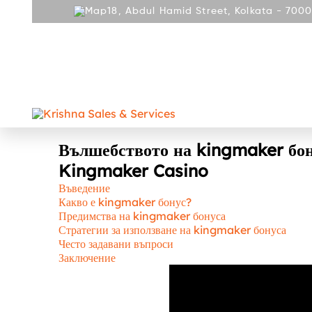
18, Abdul Hamid Street, Kolkata - 7000
ABOUT
PRODUCT
REPAIR AND SERVICES
GALLE
CONTACT
Забележителният ефект на kingm
Вълшебството на kingmaker бонус
Kingmaker Casino
Въведение
Какво е kingmaker бонус?
Предимства на kingmaker бонуса
Стратегии за използване на kingmaker бонуса
Често задавани въпроси
Заключение