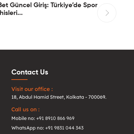
Bet Güncel Giriş: Türkiye’de Spor
1xbetpr
isleri...
Türkiye’d
Contact Us
Visit our office :
18, Abdul Hamid Street, Kolkata - 700069.
Call us on :
Mobile no:
+91 8910 866 969
WhatsApp no:
+91 9831 044 343