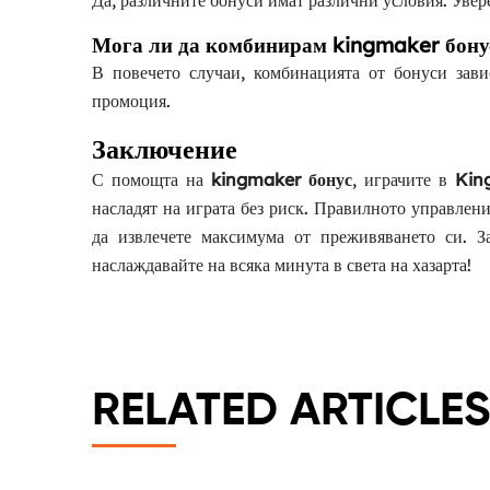
Да, различните бонуси имат различни условия. Уверете
Мога ли да комбинирам kingmaker бону
В повечето случаи, комбинацията от бонуси зави
промоция.
Заключение
С помощта на
kingmaker бонус
, играчите в
Kin
насладят на играта без риск. Правилното управлени
да извлечете максимума от преживяването си. За
наслаждавайте на всяка минута в света на хазарта!
RELATED ARTICLES