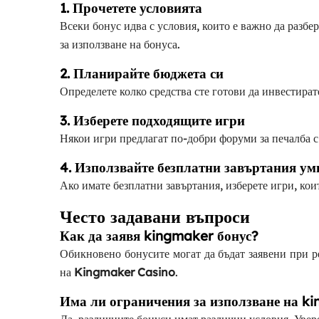
1. Прочетете условията
Всеки бонус идва с условия, които е важно да разбе
за използване на бонуса.
2. Планирайте бюджета си
Определете колко средства сте готови да инвестирате 
3. Изберете подходящите игри
Някои игри предлагат по-добри форуми за печалба с 
4. Използвайте безплатни завъртания ум
Ако имате безплатни завъртания, изберете игри, ко
Често задавани въпроси
Как да заявя kingmaker бонус?
Обикновено бонусите могат да бъдат заявени при р
на
Kingmaker Casino
.
Има ли ограничения за използване на k