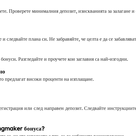
рете. Проверете минималния депозит, изискванията за залагане и
Email
*
Phone
*
и следвайте плана си. Не забравяйте, че целта е да се забавляват
Service
*
бонуси. Разгледайте и проучете кои заглавия са най-изгодни.
но
ито предлагат високи проценти на изплащане.
Message
*
егистрация или след направен депозит. Следвайте инструкциите
ingmaker бонуса?