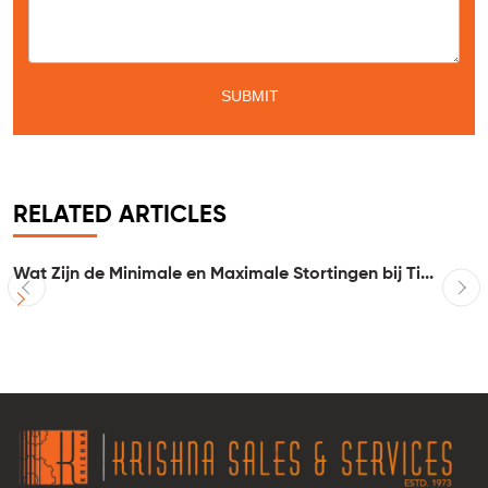
RELATED ARTICLES
Wat Zijn de Minimale en Maximale Stortingen bij Ti...
I