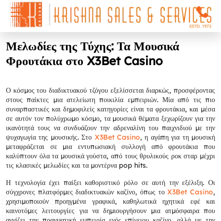
Μελωδίες της Τύχης: Τα Μουσικά
Φρουτάκια στο X3Bet Casino
Ο κόσμος του διαδικτυακού τζόγου εξελίσσεται διαρκώς, προσφέροντας
στους παίκτες μια ατελείωτη ποικιλία εμπειριών. Μία από τις πιο
συναρπαστικές και δημοφιλείς κατηγορίες είναι τα φρουτάκια, και μέσα
σε αυτόν τον πολύχρωμο κόσμο, τα μουσικά θέματα ξεχωρίζουν για την
ικανότητά τους να συνδυάζουν την αδρεναλίνη του παιχνιδιού με την
ψυχαγωγία της μουσικής. Στο
X3Bet Casino
, η αγάπη για τη μουσική
μεταφράζεται σε μια εντυπωσιακή συλλογή από φρουτάκια που
καλύπτουν όλα τα μουσικά γούστα, από τους θρυλικούς ροκ σταρ μέχρι
τις κλασικές μελωδίες και τα μοντέρνα pop hits.
Η τεχνολογία έχει παίξει καθοριστικό ρόλο σε αυτή την εξέλιξη. Οι
σύγχρονες πλατφόρμες διαδικτυακών καζίνο, όπως το
X3Bet Casino
,
χρησιμοποιούν προηγμένα γραφικά, καθηλωτικά ηχητικά εφέ και
καινοτόμες λειτουργίες για να δημιουργήσουν μια ατμόσφαιρα που
αγγίζει την πραγματική εμπειρία ενός επίγειου καζίνο, αλλά με την