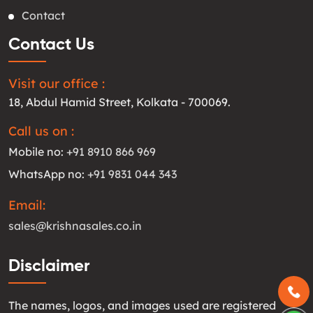
Contact
Contact Us
Visit our office :
18, Abdul Hamid Street, Kolkata - 700069.
Call us on :
Mobile no:
+91 8910 866 969
WhatsApp no:
+91 9831 044 343
Email:
sales@krishnasales.co.in
Disclaimer
The names, logos, and images used are registered