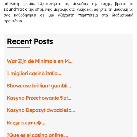
απόλυτη ηρεμία. Εξερευνήστε τις μελωδίες της τύχης, βρείτε το
soundtrack της επόμενης μεγάλης σας νίκης και αφήστε τη μουσική να
σας καθοδηγήσει σε μια αξέχαστη περιπέτεια στα διαδικτυακά
φρουτάκια.
Recent Posts
Wat Zijn de Minimale en M...
I migliori casinò italia...
Showcase brilliant gambli...
Kasyno Przechowanie 5 zł...
Kasyno Depozyt dwadzieśc...
Когда старт п�...
?Que es el casino online ...